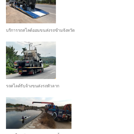
บริการรถสไลด์ออนขนส่งรถข้ามจังหวัด
รถสไลด์รับจ้างขนส่งรถหัวลาก