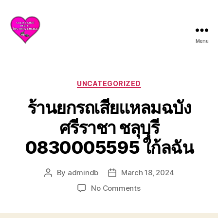
Menu
บริการ
รถยก
รถ
สไลด์
Categories
UNCATEGORIZED
ศรีราชา
ร้านยกรถเสียแหลมฉบัง
ชลบุรี
ให้
ศรีราชา ชลุบุรี
บริการ
ครบ
0830005595 ใก้ลฉัน
วงจร
ทั้ง
ยก
By
admindb
March 18, 2024
Post
Post
รถ
author
date
เสีย
on
No Comments
รถ
ร้าน
อุบัติเหตุ
ยก