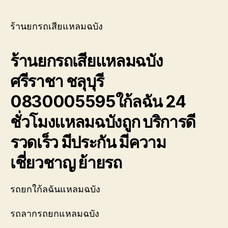
รถ
รถ
พัง
เสีย
ต้องการ
แหลม
ร้านยกรถเสียแหลมฉบัง
ความ
ฉบัง
ช่วย
ศรีราชา
ร้านยกรถเสียแหลมฉบัง
เหลือ
ชลุ
ฉุกเฉิน
บุรี
ศรีราชา ชลุบุรี
โทร
0830005595
0800628488
ใก้ล
0830005595ใก้ลฉัน 24
ฉัน
ชั่วโมงแหลมฉบังถูก บริการดี
รวดเร็ว มีประกัน มีความ
เชี่ยวชาญ ย้ายรถ
รถยกใก้ลฉันแหลมฉบัง
รถลากรถยกแหลมฉบัง