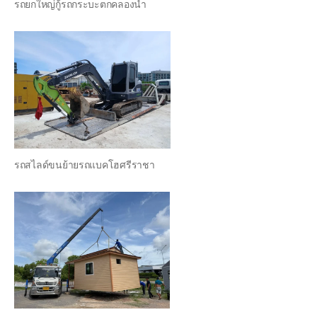
รถยกใหญ่กู้รถกระบะตกคลองน้ำ
รถสไลด์ขนย้ายรถแบคโฮศรีราชา