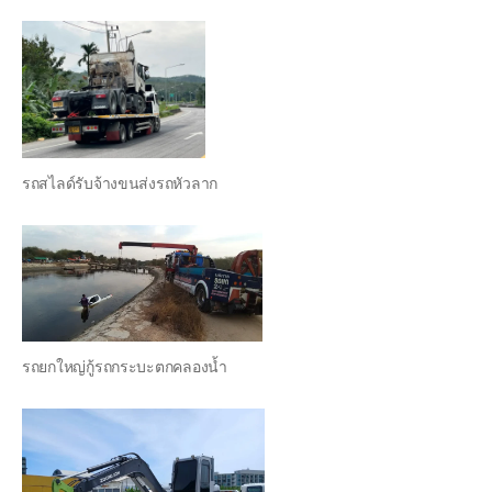
รถสไลด์รับจ้างขนส่งรถหัวลาก
รถยกใหญ่กู้รถกระบะตกคลองน้ำ