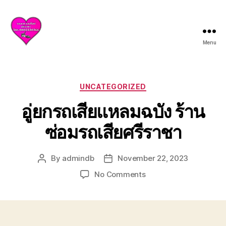
Menu
บริการ
รถยก
รถ
สไลด์
Categories
UNCATEGORIZED
ศรีราชา
อู่ยกรถเสียแหลมฉบัง ร้าน
ชลบุรี
ให้
ซ่อมรถเสียศรีราชา
บริการ
ครบ
วงจร
By
admindb
November 22, 2023
Post
Post
ทั้ง
author
date
ยก
on
No Comments
รถ
อู่
เสีย
ยก
รถ
รถ
อุบัติเหตุ
เสีย