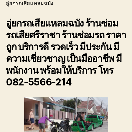
รถ
แหลม
อู่ยกรถเสียแหลมฉบัง
พัง
ฉบัง
ต้องการ
ร้าน
อู่ยกรถเสียแหลมฉบัง ร้านซ่อม
ความ
ซ่อม
ช่วย
รถ
รถเสียศรีราชา ร้านซ่อมรถ ราคา
เหลือ
เสีย
ฉุกเฉิน
ศรีราชา
ถูก บริการดี รวดเร็ว มีประกัน มี
โทร
0800628488
ความเชี่ยวชาญ เป็นมืออาชีพ มี
พนักงาน พร้อมให้บริการ โทร
082-5566-214