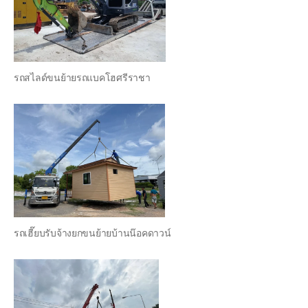
รถสไลด์ขนย้ายรถแบคโฮศรีราชา
รถเฮี๊ยบรับจ้างยกขนย้ายบ้านน๊อคดาวน์