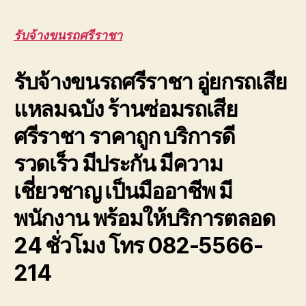
รถ
รถ
พัง
ศรีราชา
ต้องการ
โทร
รับจ้างขนรถศรีราชา
ความ
082-
ช่วย
556-
รับจ้างขนรถศรีราชา อู่ยกรถเสีย
เหลือ
6214
ฉุกเฉิน
รถ
แหลมฉบัง ร้านซ่อมรถเสีย
โทร
ลาก
0800628488
รถยก
ศรีราชา ราคาถูก บริการดี
รถ
สไลด์
รวดเร็ว มีประกัน มีความ
เชี่ยวชาญ เป็นมืออาชีพ มี
พนักงาน พร้อมให้บริการตลอด
24 ชั่วโมง โทร 082-5566-
214