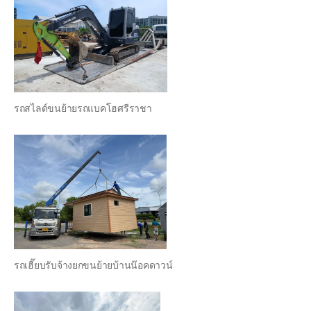
รถสไลด์ขนย้ายรถแบคโฮศรีราชา
รถเฮี๊ยบรับจ้างยกขนย้ายบ้านน๊อคดาวน์