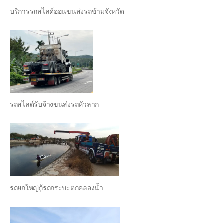
บริการรถสไลด์ออนขนส่งรถข้ามจังหวัด
รถสไลด์รับจ้างขนส่งรถหัวลาก
รถยกใหญ่กู้รถกระบะตกคลองน้ำ