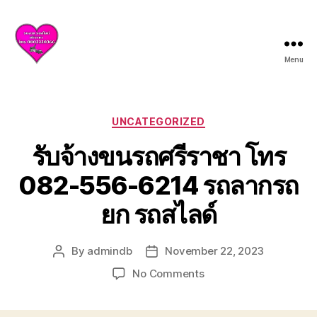
Menu
บริการ
รถยก
รถ
สไลด์
Categories
UNCATEGORIZED
ศรีราชา
รับจ้างขนรถศรีราชา โทร
ชลบุรี
ให้
082-556-6214 รถลากรถ
บริการ
ครบ
ยก รถสไลด์
วงจร
ทั้ง
ยก
By
admindb
November 22, 2023
Post
Post
รถ
author
date
เสีย
on
No Comments
รถ
รับจ้าง
อุบัติเหตุ
ขน