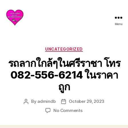
Menu
บริการ
รถยก
รถ
สไลด์
Categories
UNCATEGORIZED
ศรีราชา
รถลากใกล้ๆในศรีราชา โทร
ชลบุรี
ให้
082-556-6214 ในราคา
บริการ
ครบ
ถูก
วงจร
ทั้ง
ยก
By
admindb
October 29, 2023
Post
Post
รถ
author
date
เสีย
on
No Comments
รถ
รถ
อุบัติเหตุ
ลาก