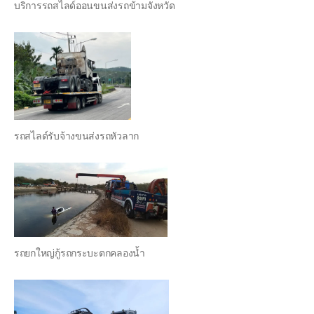
บริการรถสไลด์ออนขนส่งรถข้ามจังหวัด
รถสไลด์รับจ้างขนส่งรถหัวลาก
รถยกใหญ่กู้รถกระบะตกคลองน้ำ