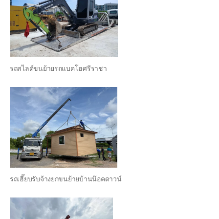
รถสไลด์ขนย้ายรถแบคโฮศรีราชา
รถเฮี๊ยบรับจ้างยกขนย้ายบ้านน๊อคดาวน์