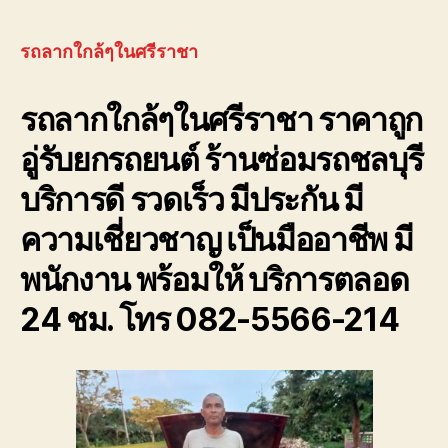
รถ
ใกล้ๆ
พัง
ใน
ต้องการ
ศรีราชา
รถลากใกล้ๆในศรีราชา
ความ
โทร
ช่วย
082-
รถลากใกล้ๆในศรีราชา ราคาถูก
เหลือ
556-
ฉุกเฉิน
6214
อู่รับยกรถยนต์ ร้านซ่อมรถชลบุรี
โทร
ใน
0800628488
ราคา
บริการดี รวดเร็ว มีประกัน มี
ถูก
ความเชี่ยวชาญ เป็นมืออาชีพ มี
พนักงาน พร้อมให้ บริการตลอด
24 ชม. โทร 082-5566-214