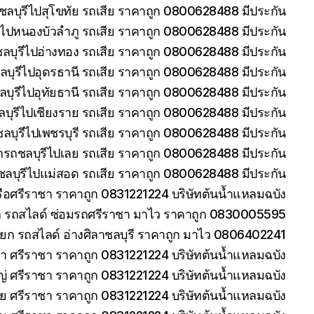
ลบุรีไปสุโขทัย รถเสีย ราคาถูก 0800628488 มีประกัน
ีไปหนองบัวลำภู รถเสีย ราคาถูก 0800628488 มีประกัน
ลบุรีไปอ่างทอง รถเสีย ราคาถูก 0800628488 มีประกัน
บุรีไปอุดรธานี รถเสีย ราคาถูก 0800628488 มีประกัน
บุรีไปอุทัยธานี รถเสีย ราคาถูก 0800628488 มีประกัน
บุรีไปเชียงราย รถเสีย ราคาถูก 0800628488 มีประกัน
ลบุรีไปเพชรบุรี รถเสีย ราคาถูก 0800628488 มีประกัน
กรถชลบุรีไปเลย รถเสีย ราคาถูก 0800628488 มีประกัน
ลบุรีไปแม่สอด รถเสีย ราคาถูก 0800628488 มีประกัน
รือศรีราชา ราคาถูก 0831221224 บริษัทต้นน้ำแหลมฉบัง
 รถสไลด์ ซ่อมรถศรีราชา มาไว ราคาถูก 0830005595
ยก รถสไลด์ อ่างศิลาชลบุรี ราคาถูก มาไว 0806402241
น้ำ ศรีราชา ราคาถูก 0831221224 บริษัทต้นน้ำแหลมฉบัง
่ ศรีราชา ราคาถูก 0831221224 บริษัทต้นน้ำแหลมฉบัง
ย ศรีราชา ราคาถูก 0831221224 บริษัทต้นน้ำแหลมฉบัง