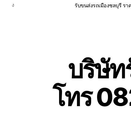
ง
รับขนส่งรถเมืองชลบุรี ร
บริษั
โทร 08