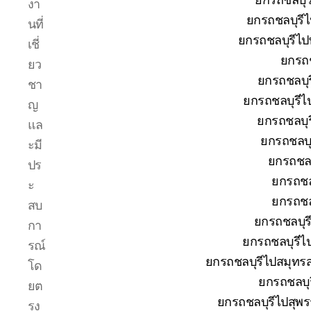
งา
ต้องการ
ยกรถชลบุรีไ
ความ
นที่
ช่วย
ยกรถชลบุรีไป
เชี่
เหลือ
ยกรถช
ยว
ฉุกเฉิน
ยกรถชลบุร
โทร
ชา
0800628488
ยกรถชลบุรีไ
ญ
ยกรถชลบุร
แล
ยกรถชลบุ
ะมี
ยกรถชลบ
ปร
ยกรถชล
ะ
ยกรถชล
สบ
ยกรถชลบุร
กา
ยกรถชลบุรีไ
รณ์
ยกรถชลบุรีไปสมุทร
โด
ยกรถชลบุ
ยต
ยกรถชลบุรีไปสุพร
รง