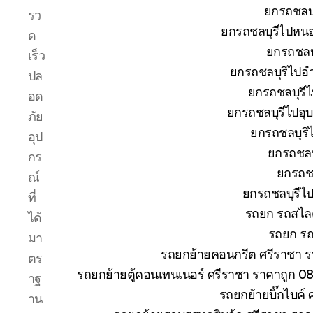
ยกรถชลบุ
รว
ยกรถชลบุรีไปหนอ
ด
ยกรถชลบุ
เร็ว
ยกรถชลบุรีไปอ
ปล
ยกรถชลบุรีไ
อด
ยกรถชลบุรีไปอุ
ภัย
ยกรถชลบุรี
อุป
ยกรถชลบ
กร
ยกรถชล
ณ์
ยกรถชลบุรีไ
ที่
รถยก รถสไลด์
ได้
รถยก รถ
มา
รถยกย้ายคอนกรีต ศรีราชา ร
ตร
รถยกย้ายตู้คอนเทนเนอร์ ศรีราชา ราคาถูก 0
าฐ
รถยกย้ายบิ๊กไบค์
าน