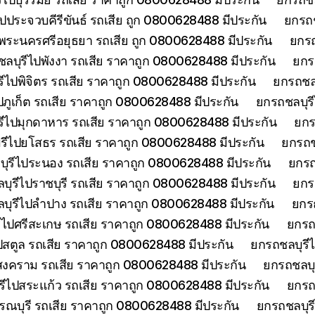
ปประจวบคีรีขันธ์ รถเสีย ถูก 0800628488 มีประกัน
ยกรถช
พระนครศรีอยุธยา รถเสีย ถูก 0800628488 มีประกัน
ยกรถ
ลบุรีไปพังงา รถเสีย ราคาถูก 0800628488 มีประกัน
ยกร
ีไปพิจิตร รถเสีย ราคาถูก 0800628488 มีประกัน
ยกรถชลบ
ปภูเก็ต รถเสีย ราคาถูก 0800628488 มีประกัน
ยกรถชลบุร
ีไปมุกดาหาร รถเสีย ราคาถูก 0800628488 มีประกัน
ยกร
รีไปยโสธร รถเสีย ราคาถูก 0800628488 มีประกัน
ยกรถช
ุรีไประนอง รถเสีย ราคาถูก 0800628488 มีประกัน
ยกรถ
บุรีไปราชบุรี รถเสีย ราคาถูก 0800628488 มีประกัน
ยกร
บุรีไปลำปาง รถเสีย ราคาถูก 0800628488 มีประกัน
ยกร
ีไปศรีสะเกษ รถเสีย ราคาถูก 0800628488 มีประกัน
ยกรถ
ปสตูล รถเสีย ราคาถูก 0800628488 มีประกัน
ยกรถชลบุรี
สงคราม รถเสีย ราคาถูก 0800628488 มีประกัน
ยกรถชลบุ
รีไปสระแก้ว รถเสีย ราคาถูก 0800628488 มีประกัน
ยกรถช
รณบุรี รถเสีย ราคาถูก 0800628488 มีประกัน
ยกรถชลบุร