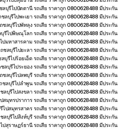
ลบุรีไปปัตตานี รถเสีย ราคาถูก 0800628488 มีประกัน
ชลบุรีไปพะเยา รถเสีย ราคาถูก 0800628488 มีประกัน
ถชลบุรีไปพัทลุง รถเสีย ราคาถูก 0800628488 มีประกัน
ุรีไปพิษณุโลก รถเสีย ราคาถูก 0800628488 มีประกัน
ีไปมหาสารคาม รถเสีย ราคาถูก 0800628488 มีประกัน
ถชลบุรีไปยะลา รถเสีย ราคาถูก 0800628488 มีประกัน
ลบุรีไปร้อยเอ็ด รถเสีย ราคาถูก 0800628488 มีประกัน
ชลบุรีไประยอง รถเสีย ราคาถูก 0800628488 มีประกัน
ถชลบุรีไปลพบุรี รถเสีย ราคาถูก 0800628488 มีประกัน
ถชลบุรีไปลำพูน รถเสีย ราคาถูก 0800628488 มีประกัน
ชลบุรีไปสงขลา รถเสีย ราคาถูก 0800628488 มีประกัน
ไปสมุทรปราการ รถเสีย ราคาถูก 0800628488 มีประกัน
รีไปสมุทรสาคร รถเสีย ราคาถูก 0800628488 มีประกัน
ลบุรีไปสิงห์บุรี รถเสีย ราคาถูก 0800628488 มีประกัน
ีไปสุราษฏร์ธานี รถเสีย ราคาถูก 0800628488 มีประกัน