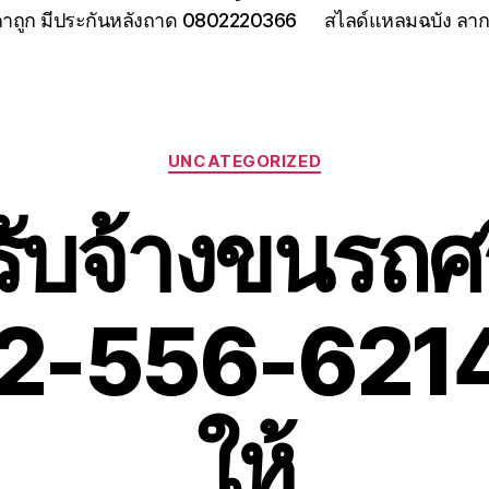
าคาถูก มีประกันหลังถาด 0802220366
สไลด์แหลมฉบัง ลาก
Categories
UNCATEGORIZED
ทรับจ้างขนรถศ
2-556-6214
ให้