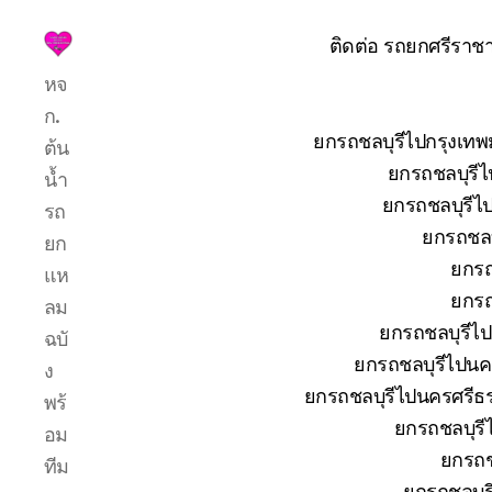
ติดต่อ รถยกศรีรา
บริการ
หจ
รถยก
รถ
ก.
สไลด์
ยกรถชลบุรีไปกรุงเท
ต้น
ศรีราชา
ยกรถชลบุรีไ
น้ำ
ชลบุรี
ยกรถชลบุรีไป
รถ
ให้
ยกรถชลบ
บริการ
ยก
ครบ
ยกรถ
แห
วงจร
ยกรถ
ลม
ทั้ง
ยกรถชลบุรีไ
ยก
ฉบั
รถ
ยกรถชลบุรีไปนค
ง
เสีย
ยกรถชลบุรีไปนครศรีธ
พร้
รถ
ยกรถชลบุรี
อุบัติเหตุ
อม
รถ
ยกรถช
ทีม
พัง
ยกรถชลบุรี