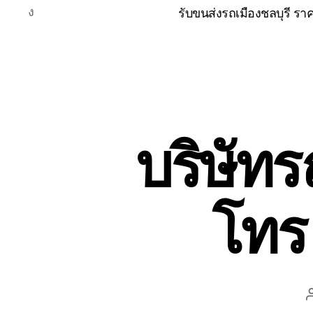
ง
รับขนส่งรถเมืองชลบุรี ร
บริษัท
โทร