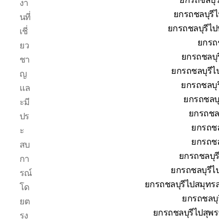
งา
ต้องการ
ยกรถชลบุรีไ
ความ
นที่
ช่วย
ยกรถชลบุรีไป
เชี่
เหลือ
ยกรถช
ยว
ฉุกเฉิน
ยกรถชลบุร
โทร
ชา
0800628488
ยกรถชลบุรีไ
ญ
ยกรถชลบุร
แล
ยกรถชลบุ
ะมี
ยกรถชลบ
ปร
ยกรถชล
ะ
ยกรถชล
สบ
ยกรถชลบุร
กา
ยกรถชลบุรีไ
รณ์
ยกรถชลบุรีไปสมุทร
โด
ยกรถชลบุ
ยต
ยกรถชลบุรีไปสุพร
รง