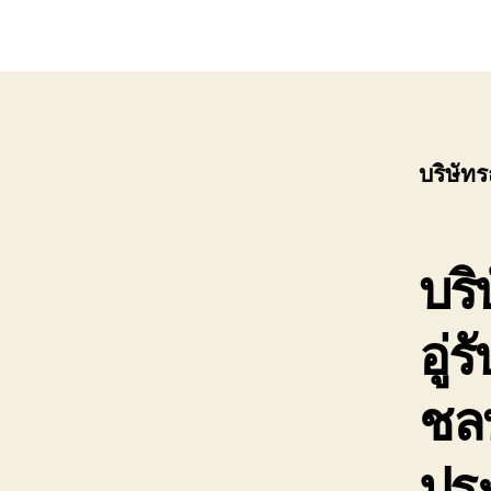
บริษัท
บริ
อู่
ชลบ
ประ