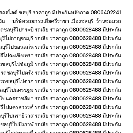
รถสไลด์ ชลบุรี ราคาถูก มีประกันหลังถาด 0806402241
ัน
บริษัทรถยกรถเสียศรีราชา เมืองชลบุรี ร้านซ่อมรถ
ถชลบุรีไปกระบี่ รถเสีย ราคาถูก 0800628488 มีประกัน
ุรีไปกาญจนบุรี รถเสีย ราคาถูก 0800628488 มีประกัน
บุรีไปขอนแก่น รถเสีย ราคาถูก 0800628488 มีประกัน
รีไปฉะเชิงเทรา รถเสีย ราคาถูก 0800628488 มีประกัน
ชลบุรีไปชัยภูมิ รถเสีย ราคาถูก 0800628488 มีประกัน
รถชลบุรีไปตรัง รถเสีย ราคาถูก 0800628488 มีประกัน
รถชลบุรีไปตาก รถเสีย ราคาถูก 0800628488 มีประกัน
บุรีไปนครปฐม รถเสีย ราคาถูก 0800628488 มีประกัน
ีไปนครราชสีมา รถเสีย ราคาถูก 0800628488 มีประกัน
รีไปนครสวรรค์ รถเสีย ราคาถูก 0800628488 มีประกัน
ุรีไปนราธิวาส รถเสีย ราคาถูก 0800628488 มีประกัน
ชลบุรีไปบึงกาฬ รถเสีย ราคาถูก 0800628488 มีประกัน
บุรีไปปทุมธานี รถเสีย ราคาถูก 0800628488 มีประกัน