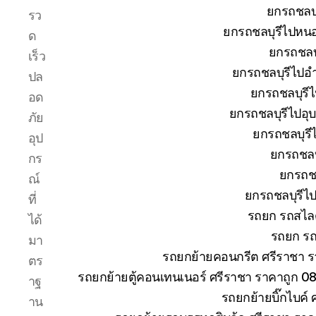
ยกรถชลบุ
รว
ยกรถชลบุรีไปหนอ
ด
ยกรถชลบุ
เร็ว
ยกรถชลบุรีไปอ
ปล
ยกรถชลบุรีไ
อด
ยกรถชลบุรีไปอุ
ภัย
ยกรถชลบุรี
อุป
ยกรถชลบ
กร
ยกรถชล
ณ์
ยกรถชลบุรีไ
ที่
รถยก รถสไลด์
ได้
รถยก รถ
มา
รถยกย้ายคอนกรีต ศรีราชา ร
ตร
รถยกย้ายตู้คอนเทนเนอร์ ศรีราชา ราคาถูก 0
าฐ
รถยกย้ายบิ๊กไบค์
าน