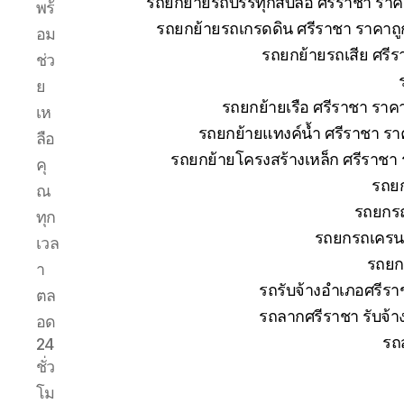
รถยกย้ายรถบรรทุกสิบล้อ ศรีราชา ราค
พร้
รถยกย้ายรถเกรดดิน ศรีราชา ราคาถู
อม
รถยกย้ายรถเสีย ศรีร
ช่ว
ย
รถยกย้ายเรือ ศรีราชา ราค
เห
รถยกย้ายแทงค์น้ำ ศรีราชา รา
ลือ
รถยกย้ายโครงสร้างเหล็ก ศรีราชา
คุ
รถยก
ณ
รถยกรถ
ทุก
รถยกรถเครน
เวล
รถยก
า
รถรับจ้างอำเภอศรีร
ตล
รถลากศรีราชา รับจ้
อด
รถ
24
ชั่ว
โม