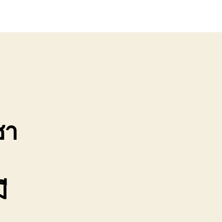
รถ
รับจ้าง
รถ
ยก
ศรีราชา
โทร
082-
556-
6214
ชา
ี