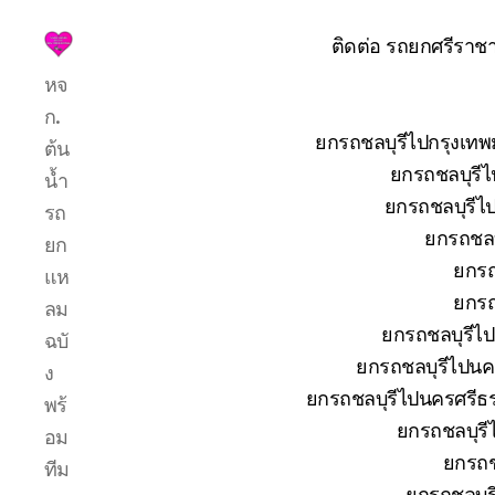
ติดต่อ รถยกศรีรา
บริการ
หจ
รถยก
รถ
ก.
สไลด์
ยกรถชลบุรีไปกรุงเท
ต้น
ศรีราชา
ยกรถชลบุรีไ
น้ำ
ชลบุรี
ยกรถชลบุรีไป
รถ
ให้
ยกรถชลบ
บริการ
ยก
ครบ
ยกรถ
แห
วงจร
ยกรถ
ลม
ทั้ง
ยกรถชลบุรีไ
ยก
ฉบั
รถ
ยกรถชลบุรีไปนค
ง
เสีย
ยกรถชลบุรีไปนครศรีธ
พร้
รถ
ยกรถชลบุรี
อุบัติเหตุ
อม
รถ
ยกรถช
ทีม
พัง
ยกรถชลบุรี