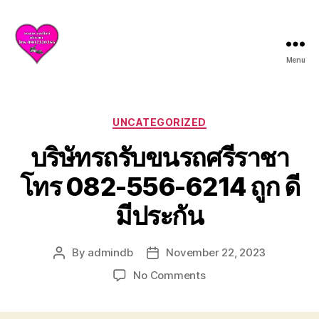
Menu
บริการ
รถยก
รถ
สไลด์
Categories
UNCATEGORIZED
ศรีราชา
บริษัทรถรับขนรถศรีราชา
ชลบุรี
ให้
โทร 082-556-6214 ถูก ดี
บริการ
ครบ
มีประกัน
วงจร
ทั้ง
ยก
By
admindb
November 22, 2023
Post
Post
รถ
author
date
เสีย
on
No Comments
รถ
บริษัท
อุบัติเหตุ
รถ