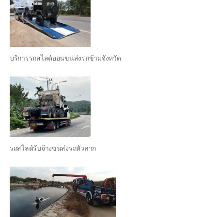
บริการรถสไลด์ออนขนส่งรถข้ามจังหวัด
รถสไลด์รับจ้างขนส่งรถหัวลาก