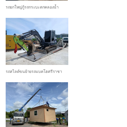
รถยกใหญ่กู้รถกระบะตกคลองน้ำ
รถสไลด์ขนย้ายรถแบคโฮศรีราชา