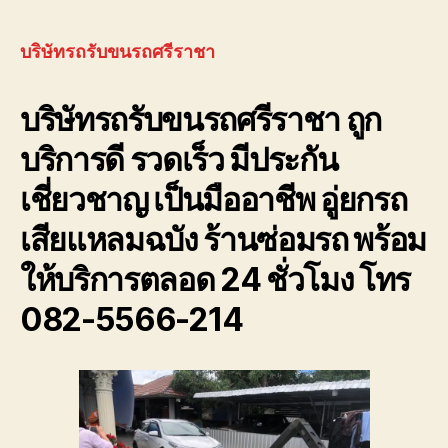
รถ
รับ
พัง
ขน
ต้องการ
รถ
บริษัทรถรับขนรถศรีราชา
ความ
ศรีราชา
ช่วย
โทร
บริษัทรถรับขนรถศรีราชา ถูก
เหลือ
082-
ฉุกเฉิน
556-
บริการดี รวดเร็ว มีประกัน
โทร
6214
0800628488
ถูก
เชี่ยวชาญ เป็นมืออาชีพ อู่ยกรถ
ดี
มี
เสียแหลมฉบัง ร้านซ่อมรถ พร้อม
ประกัน
ให้บริการตลอด 24 ชั่วโมง โทร
082-5566-214