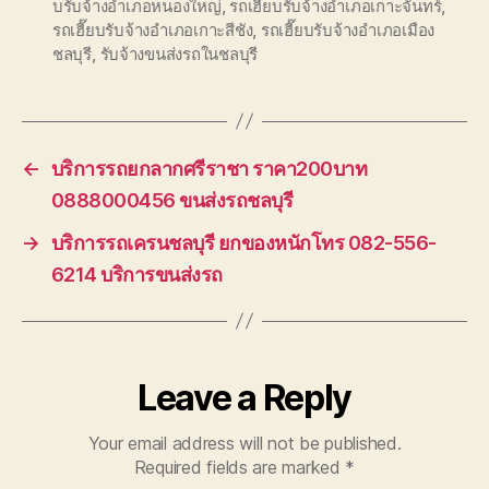
บรับจ้างอำเภอหนองใหญ่
,
รถเฮี๊ยบรับจ้างอำเภอเกาะจันทร์
,
รถเฮี๊ยบรับจ้างอำเภอเกาะสีชัง
,
รถเฮี๊ยบรับจ้างอำเภอเมือง
ชลบุรี
,
รับจ้างขนส่งรถในชลบุรี
←
บริการรถยกลากศรีราชา ราคา200บาท
0888000456 ขนส่งรถชลบุรี
→
บริการรถเครนชลบุรี ยกของหนักโทร 082-556-
6214 บริการขนส่งรถ
Leave a Reply
Your email address will not be published.
Required fields are marked
*