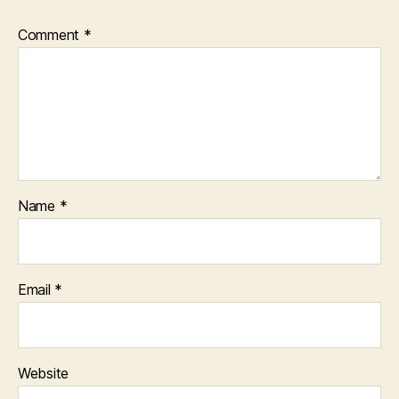
Comment
*
Name
*
Email
*
Website