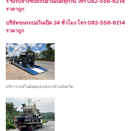
ร้านรับจ้างขนรถบ่อวินเปิดทุกวัน โทร 082-556-6214
ราคาถูก
บริษัทขนรถบ่อวินเปิด 24 ชั่วโมง โทร 082-556-6214
ราคาถูก
บริการรถสไลด์ออนขนส่งรถข้ามจังหวัด