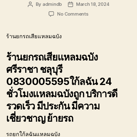
รถ
By
admindb
March 18, 2024
Post
Post
พัง
author
date
on
No Comments
ต้องการ
ร้าน
ความ
ยก
ช่วย
รถ
เหลือ
ร้านยกรถเสียแหลมฉบัง
เสีย
ฉุกเฉิน
แหลม
โทร
ร้านยกรถเสียแหลมฉบัง
ฉบัง
0800628488
ศรีราชา
ศรีราชา ชลุบุรี
ชลุ
บุรี
0830005595ใก้ลฉัน 24
0830005595
ใก้ล
ชั่วโมงแหลมฉบังถูก บริการดี
ฉัน
รวดเร็ว มีประกัน มีความ
เชี่ยวชาญ ย้ายรถ
รถยกใก้ลฉันแหลมฉบัง