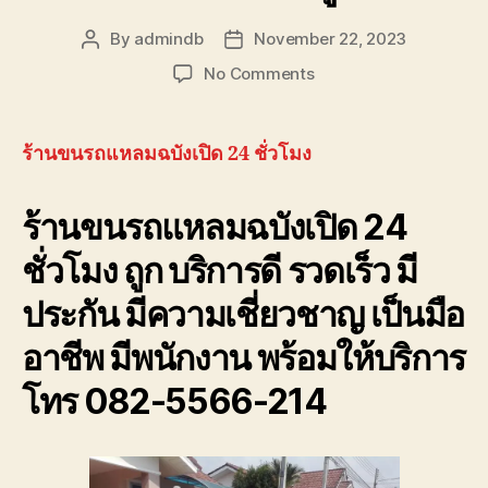
By
admindb
November 22, 2023
Post
Post
author
date
on
No Comments
ร้าน
ขน
รถ
ร้านขนรถแหลมฉบังเปิด 24 ชั่วโมง
แหลม
ฉบัง
ร้านขนรถแหลมฉบังเปิด 24
เปิด
24
ชั่วโมง ถูก บริการดี รวดเร็ว มี
ชั่วโมง
โทร
ประกัน มีความเชี่ยวชาญ เป็นมือ
082-
556-
อาชีพ มีพนักงาน พร้อมให้บริการ
6214
ราคา
โทร 082-5566-214
ถูก