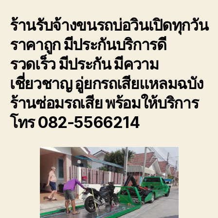
บ่อ
ร้านรับจ้างขนรถบ่อวินเปิดทุกวัน
วิน
เปิด
ราคาถูก มีประกันบริการดี
ทุก
วัน
รวดเร็ว มีประกัน มีความ
โทร
082-
เชี่ยวชาญ อู่ยกรถเสียแหลมฉบัง
556-
6214
ร้านซ่อมรถเสีย พร้อมให้บริการ
ราคา
ถูก
โทร 082-5566214