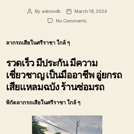
By
admindb
March 18, 2024
Post
Post
author
date
on
No Comments
ลาก
รถ
เสีย
ลากรถเสียในศรีราชา ใกล้ ๆ
ใน
ศรีราชา
รวดเร็ว มีประกัน มีความ
ใกล้
ๆ
เชี่ยวชาญ เป็นมืออาชีพ อู่ยกรถ
ราคา
ถูก
เสียแหลมฉบัง ร้านซ่อมรถ
0806402241บริการ
ดี
พิกัดลากรถเสียในศรีราชา ใกล้ ๆ