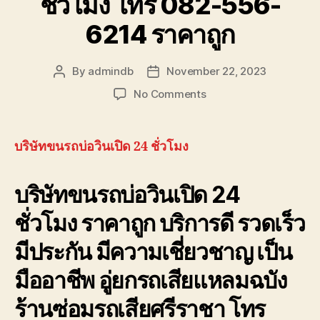
ชั่วโมง โทร 082-556-
6214 ราคาถูก
By
admindb
November 22, 2023
Post
Post
author
date
on
No Comments
บริษัท
ขน
รถ
บริษัทขนรถบ่อวินเปิด 24 ชั่วโมง
บ่อ
วิน
บริษัทขนรถบ่อวินเปิด 24
เปิด
24
ชั่วโมง ราคาถูก บริการดี รวดเร็ว
ชั่วโมง
โทร
มีประกัน มีความเชี่ยวชาญ เป็น
082-
556-
มืออาชีพ อู่ยกรถเสียแหลมฉบัง
6214
ราคา
ร้านซ่อมรถเสียศรีราชา โทร
ถูก