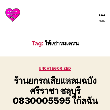
Menu
บริการ
รถยก
รถ
สไลด์
Tag:
ให้เช่ารถเครน
ศรีราชา
ชลบุรี
ให้
บริการ
Categories
ครบ
UNCATEGORIZED
วงจร
ร้านยกรถเสียแหลมฉบัง
ทั้ง
ยก
ศรีราชา ชลุบุรี
รถ
เสีย
0830005595 ใก้ลฉัน
รถ
อุบัติเหตุ