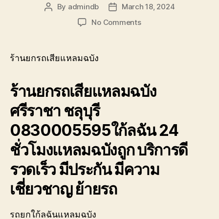
รถ
By
admindb
March 18, 2024
Post
Post
พัง
author
date
on
No Comments
ต้องการ
ร้าน
ความ
ยก
ช่วย
รถ
เหลือ
ร้านยกรถเสียแหลมฉบัง
เสีย
ฉุกเฉิน
แหลม
โทร
ร้านยกรถเสียแหลมฉบัง
ฉบัง
0800628488
ศรีราชา
ศรีราชา ชลุบุรี
ชลุ
บุรี
0830005595ใก้ลฉัน 24
0830005595
ใก้ล
ชั่วโมงแหลมฉบังถูก บริการดี
ฉัน
รวดเร็ว มีประกัน มีความ
เชี่ยวชาญ ย้ายรถ
รถยกใก้ลฉันแหลมฉบัง