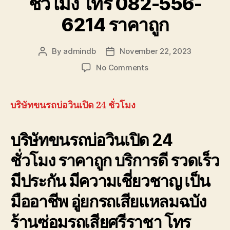
ชั่วโมง โทร 082-556-
6214 ราคาถูก
By
admindb
November 22, 2023
Post
Post
author
date
on
No Comments
บริษัท
ขน
รถ
บริษัทขนรถบ่อวินเปิด 24 ชั่วโมง
บ่อ
วิน
บริษัทขนรถบ่อวินเปิด 24
เปิด
24
ชั่วโมง ราคาถูก บริการดี รวดเร็ว
ชั่วโมง
โทร
มีประกัน มีความเชี่ยวชาญ เป็น
082-
556-
มืออาชีพ อู่ยกรถเสียแหลมฉบัง
6214
ราคา
ร้านซ่อมรถเสียศรีราชา โทร
ถูก