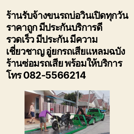
บ่อ
ร้านรับจ้างขนรถบ่อวินเปิดทุกวัน
วิน
เปิด
ราคาถูก มีประกันบริการดี
ทุก
วัน
รวดเร็ว มีประกัน มีความ
โทร
082-
เชี่ยวชาญ อู่ยกรถเสียแหลมฉบัง
556-
6214
ร้านซ่อมรถเสีย พร้อมให้บริการ
ราคา
ถูก
โทร 082-5566214