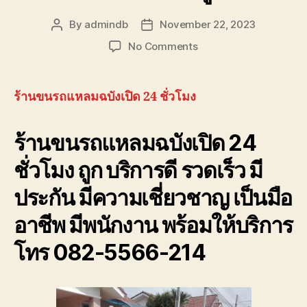
By
admindb
November 22, 2023
Post
Post
author
date
on
No Comments
ร้าน
ขน
รถ
ร้านขนรถแหลมฉบังเปิด 24 ชั่วโมง
แหลม
ฉบัง
ร้านขนรถแหลมฉบังเปิด 24
เปิด
24
ชั่วโมง ถูก บริการดี รวดเร็ว มี
ชั่วโมง
โทร
ประกัน มีความเชี่ยวชาญ เป็นมือ
082-
556-
อาชีพ มีพนักงาน พร้อมให้บริการ
6214
ราคา
โทร 082-5566-214
ถูก