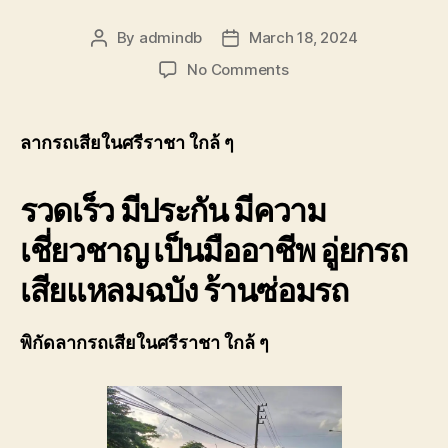
By
admindb
March 18, 2024
Post
Post
author
date
on
No Comments
ลาก
รถ
เสีย
ลากรถเสียในศรีราชา ใกล้ ๆ
ใน
ศรีราชา
รวดเร็ว มีประกัน มีความ
ใกล้
ๆ
เชี่ยวชาญ เป็นมืออาชีพ อู่ยกรถ
ราคา
ถูก
เสียแหลมฉบัง ร้านซ่อมรถ
0806402241บริการ
ดี
พิกัดลากรถเสียในศรีราชา ใกล้ ๆ