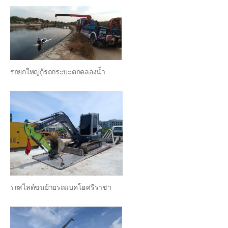
รถยกใหญ่กู้รถกระบะตกคลองน้ำ
รถสไลด์ขนย้ายรถแบคโฮศรีราชา