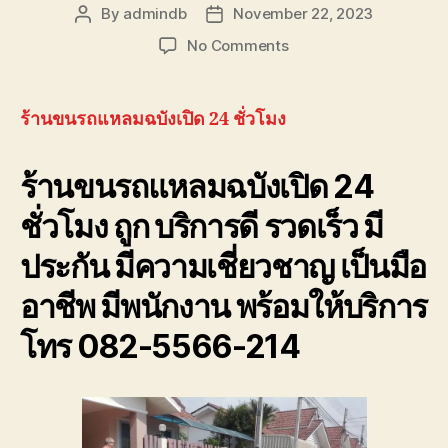
รถ
By
admindb
November 22, 2023
Post
Post
พัง
author
date
on
No Comments
ต้องการ
ร้าน
ความ
ขน
ช่วย
รถ
เหลือ
ร้านขนรถแหลมฉบังเปิด 24 ชั่วโมง
แหลม
ฉุกเฉิน
ฉบัง
โทร
ร้านขนรถแหลมฉบังเปิด 24
เปิด
0800628488
24
ชั่วโมง ถูก บริการดี รวดเร็ว มี
ชั่วโมง
โทร
ประกัน มีความเชี่ยวชาญ เป็นมือ
082-
556-
อาชีพ มีพนักงาน พร้อมให้บริการ
6214
ราคา
โทร 082-5566-214
ถูก