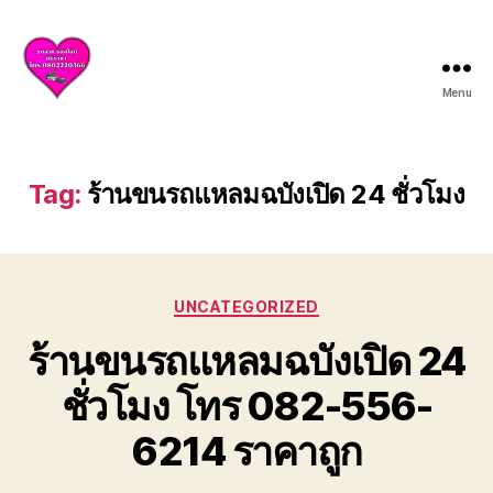
Menu
บริการ
รถยก
รถ
สไลด์
Tag:
ร้านขนรถแหลมฉบังเปิด 24 ชั่วโมง
ศรีราชา
ชลบุรี
ให้
บริการ
Categories
ครบ
UNCATEGORIZED
วงจร
ร้านขนรถแหลมฉบังเปิด 24
ทั้ง
ยก
ชั่วโมง โทร 082-556-
รถ
เสีย
6214 ราคาถูก
รถ
อุบัติเหตุ