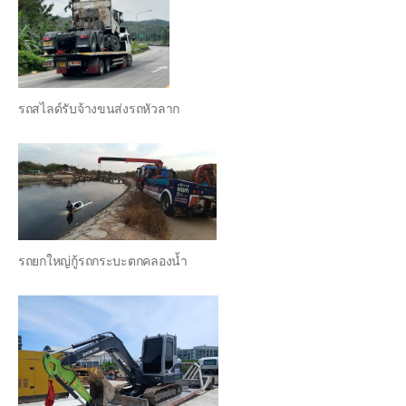
รถสไลด์รับจ้างขนส่งรถหัวลาก
รถยกใหญ่กู้รถกระบะตกคลองน้ำ