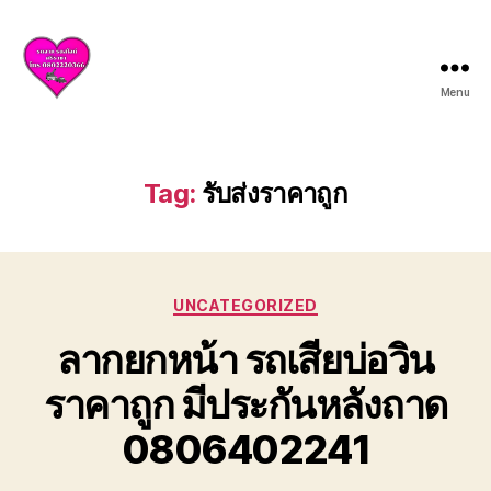
Menu
บริการ
รถยก
รถ
สไลด์
Tag:
รับส่งราคาถูก
ศรีราชา
ชลบุรี
ให้
บริการ
Categories
ครบ
UNCATEGORIZED
วงจร
ลากยกหน้า รถเสียบ่อวิน
ทั้ง
ยก
ราคาถูก มีประกันหลังถาด
รถ
เสีย
0806402241
รถ
อุบัติเหตุ