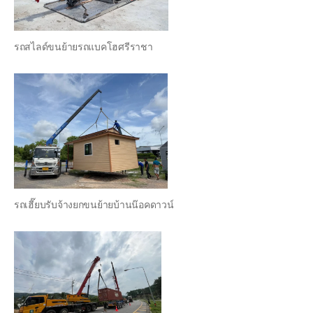
รถสไลด์ขนย้ายรถแบคโฮศรีราชา
รถเฮี๊ยบรับจ้างยกขนย้ายบ้านน๊อคดาวน์