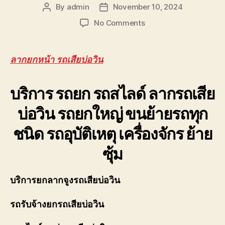
รถ
By
admin
November 10, 2024
Post
Post
พัง
author
date
on
No Comments
ต้องการ
ลาก
ความ
ยก
ช่วย
หน้า
เหลือ
ลากยกหน้า รถเสียบ่อวิน
รถ
ฉุกเฉิน
เสีย
โทร
บริการ รถยก รถสไลด์
บ่อ
ลากรถเสีย
0800628488
วิน
บ่อวิน
รถยกใหญ่ ขนย้ายรถทุก
ราคา
ถูก
ชนิด รถอุบัติเหตุ เครื่องจักร ย้าย
มี
ประกัน
ซุ้ม
หลัง
ถาด
0806402241
บริการยกลากจูงรถเสียบ่อวิน
รถรับจ้างยกรถเสียบ่อวิน