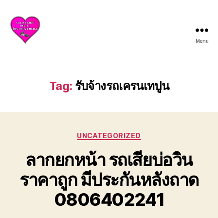
Menu
บริการ
รถยก
รถ
สไลด์
Tag:
รับจ้างรถเครนเทปูน
ศรีราชา
ชลบุรี
ให้
บริการ
Categories
ครบ
UNCATEGORIZED
วงจร
ลากยกหน้า รถเสียบ่อวิน
ทั้ง
ยก
ราคาถูก มีประกันหลังถาด
รถ
เสีย
0806402241
รถ
อุบัติเหตุ