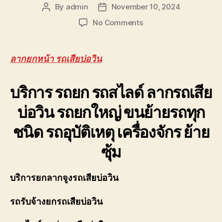
รถ
By
admin
November 10, 2024
Post
Post
พัง
author
date
on
No Comments
ต้องการ
ลาก
ความ
ยก
ช่วย
หน้า
เหลือ
ลากยกหน้า รถเสียบ่อวิน
รถ
ฉุกเฉิน
เสีย
โทร
บริการ รถยก รถสไลด์
บ่อ
ลากรถเสีย
0800628488
วิน
บ่อวิน
รถยกใหญ่ ขนย้ายรถทุก
ราคา
ถูก
ชนิด รถอุบัติเหตุ เครื่องจักร ย้าย
มี
ประกัน
ซุ้ม
หลัง
ถาด
0806402241
บริการยกลากจูงรถเสียบ่อวิน
รถรับจ้างยกรถเสียบ่อวิน