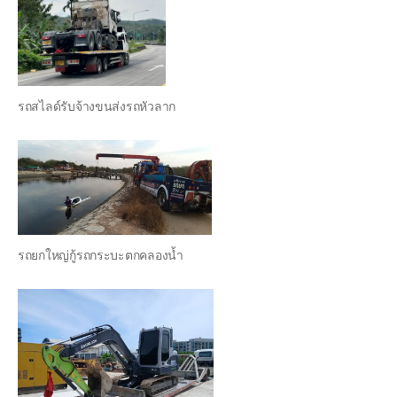
รถสไลด์รับจ้างขนส่งรถหัวลาก
รถยกใหญ่กู้รถกระบะตกคลองน้ำ