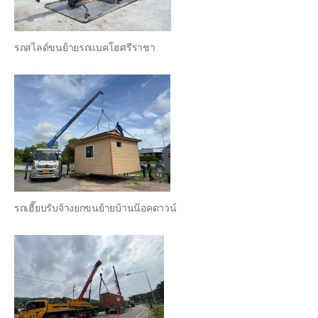
รถสไลด์ขนย้ายรถแบคโฮศรีราชา
รถเฮี๊ยบรับจ้างยกขนย้ายบ้านน๊อคดาวน์