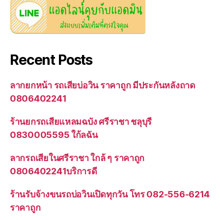
Recent Posts
ลากยกหน้า รถเสียบ่อวิน ราคาถูก มีประกันหลังถาด
0806402241
ร้านยกรถเสียแหลมฉบัง ศรีราชา ชลุบุรี
0830005595 ใก้ลฉัน
ลากรถเสียในศรีราชา ใกล้ ๆ ราคาถูก
0806402241บริการดี
ร้านรับจ้างขนรถบ่อวินเปิดทุกวัน โทร 082-556-6214
ราคาถูก