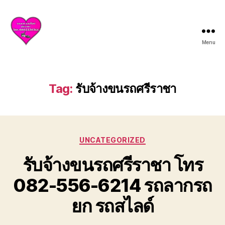
Menu
บริการ
รถยก
รถ
สไลด์
Tag:
รับจ้างขนรถศรีราชา
ศรีราชา
ชลบุรี
ให้
บริการ
Categories
ครบ
UNCATEGORIZED
วงจร
รับจ้างขนรถศรีราชา โทร
ทั้ง
ยก
082-556-6214 รถลากรถ
รถ
เสีย
ยก รถสไลด์
รถ
อุบัติเหตุ