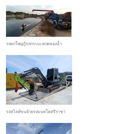
รถยกใหญ่กู้รถกระบะตกคลองน้ำ
รถสไลด์ขนย้ายรถแบคโฮศรีราชา