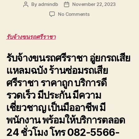
รถ
By
admindb
November 22, 2023
Post
Post
พัง
author
date
on
No Comments
ต้องการ
รับจ้าง
ความ
ขน
ช่วย
รถ
เหลือ
รับจ้างขนรถศรีราชา
ศรีราชา
ฉุกเฉิน
โทร
โทร
รับจ้างขนรถศรีราชา อู่ยกรถเสีย
082-
0800628488
556-
แหลมฉบัง ร้านซ่อมรถเสีย
6214
รถ
ศรีราชา ราคาถูก บริการดี
ลาก
รถยก
รวดเร็ว มีประกัน มีความ
รถ
สไลด์
เชี่ยวชาญ เป็นมืออาชีพ มี
พนักงาน พร้อมให้บริการตลอด
24 ชั่วโมง โทร 082-5566-