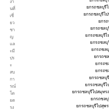
งา
ต้องการ
ยกรถชลบุรีไ
ความ
นที่
ช่วย
ยกรถชลบุรีไป
เชี่
เหลือ
ยกรถช
ยว
ฉุกเฉิน
ยกรถชลบุร
โทร
ชา
0800628488
ยกรถชลบุรีไ
ญ
ยกรถชลบุร
แล
ยกรถชลบุ
ะมี
ยกรถชลบ
ปร
ยกรถชล
ะ
ยกรถชล
สบ
ยกรถชลบุร
กา
ยกรถชลบุรีไ
รณ์
ยกรถชลบุรีไปสมุทร
โด
ยกรถชลบุ
ยต
ยกรถชลบุรีไปสุพร
รง