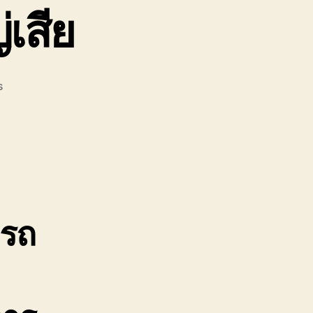
เสีย
on
s
บริการ
ขนส่ง
รถ
ใน
ชลบุรี
0831221224
ยกรถ10ล้อ
ขนาด
กรถ
ใหญ่
เสีย