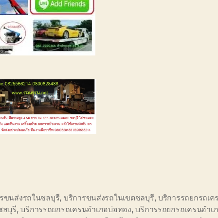
ารขนส่งรถในชลบุรี
,
บริการขนส่งรถในเขตชลบุรี
,
บริการรถยกรถเค
ชลบุรี
,
บริการรถยกรถเครนอำเภอบ่อทอง
,
บริการรถยกรถเครนอำเ