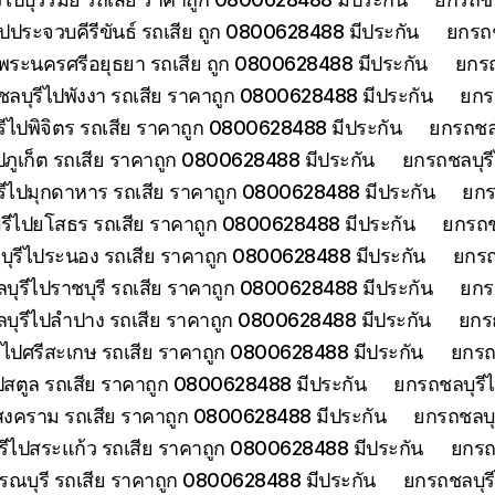
ปประจวบคีรีขันธ์ รถเสีย ถูก 0800628488 มีประกัน
ยกรถช
พระนครศรีอยุธยา รถเสีย ถูก 0800628488 มีประกัน
ยกรถ
ลบุรีไปพังงา รถเสีย ราคาถูก 0800628488 มีประกัน
ยกร
ีไปพิจิตร รถเสีย ราคาถูก 0800628488 มีประกัน
ยกรถชลบ
ปภูเก็ต รถเสีย ราคาถูก 0800628488 มีประกัน
ยกรถชลบุร
ีไปมุกดาหาร รถเสีย ราคาถูก 0800628488 มีประกัน
ยกร
รีไปยโสธร รถเสีย ราคาถูก 0800628488 มีประกัน
ยกรถช
ุรีไประนอง รถเสีย ราคาถูก 0800628488 มีประกัน
ยกรถ
บุรีไปราชบุรี รถเสีย ราคาถูก 0800628488 มีประกัน
ยกร
บุรีไปลำปาง รถเสีย ราคาถูก 0800628488 มีประกัน
ยกร
ีไปศรีสะเกษ รถเสีย ราคาถูก 0800628488 มีประกัน
ยกรถ
ปสตูล รถเสีย ราคาถูก 0800628488 มีประกัน
ยกรถชลบุรี
สงคราม รถเสีย ราคาถูก 0800628488 มีประกัน
ยกรถชลบุ
รีไปสระแก้ว รถเสีย ราคาถูก 0800628488 มีประกัน
ยกรถช
รณบุรี รถเสีย ราคาถูก 0800628488 มีประกัน
ยกรถชลบุร