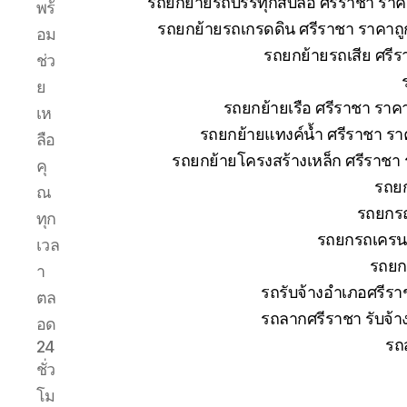
รถยกย้ายรถบรรทุกสิบล้อ ศรีราชา ราค
พร้
รถยกย้ายรถเกรดดิน ศรีราชา ราคาถู
อม
รถยกย้ายรถเสีย ศรีร
ช่ว
ย
รถยกย้ายเรือ ศรีราชา ราค
เห
รถยกย้ายแทงค์น้ำ ศรีราชา รา
ลือ
รถยกย้ายโครงสร้างเหล็ก ศรีราชา
คุ
รถยก
ณ
รถยกรถ
ทุก
รถยกรถเครน
เวล
รถยก
า
รถรับจ้างอำเภอศรีร
ตล
รถลากศรีราชา รับจ้
อด
รถ
24
ชั่ว
โม