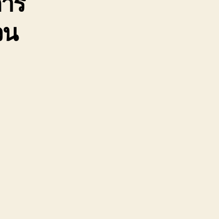
การ
วน