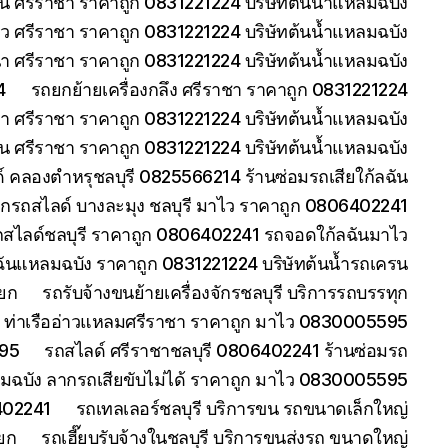
น ศรีราชา ราคาถูก 0831221224 บริษัทต้นน้ำแหลมฉบัง
าว ศรีราชา ราคาถูก 0831221224 บริษัทต้นน้ำแหลมฉบัง
 ศรีราชา ราคาถูก 0831221224 บริษัทต้นน้ำแหลมฉบัง
4
รถยกย้ายเครื่องกลึง ศรีราชา ราคาถูก 0831221224
า ศรีราชา ราคาถูก 0831221224 บริษัทต้นน้ำแหลมฉบัง
น ศรีราชา ราคาถูก 0831221224 บริษัทต้นน้ำแหลมฉบัง
 คลองตำหรุชลบุรี 0825566214 ร้านซ่อมรถเสียใก้ลฉัน
กรถสไลด์ บางละมุง ชลบุรี มาไว ราคาถูก 0806402241
สไลด์ชลบุรี ราคาถูก 0806402241 รถจอดใก้ลฉันมาไว
ันแหลมฉบัง ราคาถูก 0831221224 บริษัทต้นน้ำรถเครน
ยก
รถรับจ้างขนย้ายเครื่องจักรชลบุรี บริการรถบรรทุก
ท่าเรืออ่าวแหลมศรีราชา ราคาถูก มาไว 0830005595
595
รถสไลด์ ศรีราชาชลบุรี 0806402241 ร้านซ่อมรถ
มฉบัง ลากรถเสียขับไม่ได้ ราคาถูก มาไว 0830005595
6402241
รถเทลเลอร์ชลบุรี บริการขน รถขนาดเล็กใหญ่
ถยก
รถเฮี๊ยบรับจ้างในชลบุรี บริการขนส่งรถ ขนาดใหญ่