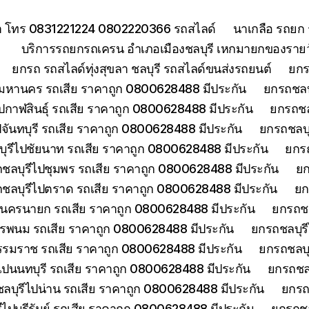
ชา โทร 0831221224 0802220366 รถสไลด์
นาเกลือ รถยก 
บริการรถยกรถเครน อำเภอเมืองชลบุรี เหกมายกของรายว
ยกรถ รถสไลด์ทุ่งสุขลา ชลบุรี รถสไลด์ขนส่งรถยนต์
ยกร
พมหานคร รถเสีย ราคาถูก 0800628488 มีประกัน
ยกรถชลบ
ปกาฬสินธุ์ รถเสีย ราคาถูก 0800628488 มีประกัน
ยกรถชล
จันทบุรี รถเสีย ราคาถูก 0800628488 มีประกัน
ยกรถชลบุ
ุรีไปชัยนาท รถเสีย ราคาถูก 0800628488 มีประกัน
ยกรถ
ชลบุรีไปชุมพร รถเสีย ราคาถูก 0800628488 มีประกัน
ยก
ชลบุรีไปตราด รถเสีย ราคาถูก 0800628488 มีประกัน
ยก
ปนครนายก รถเสีย ราคาถูก 0800628488 มีประกัน
ยกรถชล
รพนม รถเสีย ราคาถูก 0800628488 มีประกัน
ยกรถชลบุร
รรมราช รถเสีย ราคาถูก 0800628488 มีประกัน
ยกรถชลบุ
ไปนนทบุรี รถเสีย ราคาถูก 0800628488 มีประกัน
ยกรถชลบ
ลบุรีไปน่าน รถเสีย ราคาถูก 0800628488 มีประกัน
ยกรถ
ไปบุรีรัมย์ รถเสีย ราคาถูก 0800628488 มีประกัน
ยกรถชล