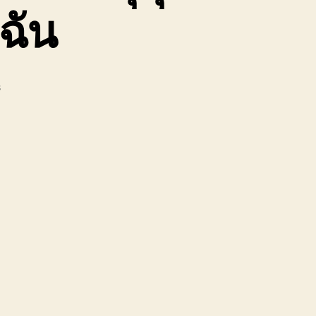
ฉัน
on
s
ร้าน
ยก
รถ
เสีย
แหลม
ฉบัง
ศรีราชา
ชลุ
บุรี
0830005595
ใก้ล
ฉัน