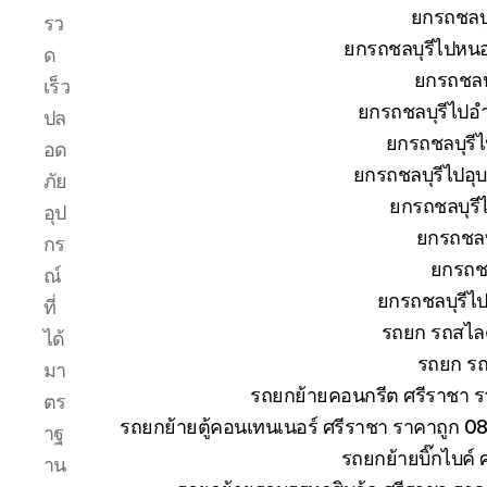
ยกรถชลบุ
รว
ยกรถชลบุรีไปหนอ
ด
ยกรถชลบุ
เร็ว
ยกรถชลบุรีไปอ
ปล
ยกรถชลบุรีไ
อด
ยกรถชลบุรีไปอุ
ภัย
ยกรถชลบุรี
อุป
ยกรถชลบ
กร
ยกรถชล
ณ์
ยกรถชลบุรีไ
ที่
รถยก รถสไลด์
ได้
รถยก รถ
มา
รถยกย้ายคอนกรีต ศรีราชา ร
ตร
รถยกย้ายตู้คอนเทนเนอร์ ศรีราชา ราคาถูก 0
าฐ
รถยกย้ายบิ๊กไบค์
าน