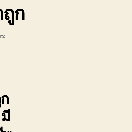
ถูก
on
ts
ขน
รถ
เสีย
แหลม
ฉบัง
โทร
080-
222-
ูก
0366
มี
มี
ประกัน ราคา
ถูก