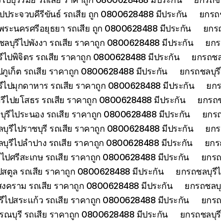
ปประจวบคีรีขันธ์ รถเสีย ถูก 0800628488 มีประกัน
ยกรถช
พระนครศรีอยุธยา รถเสีย ถูก 0800628488 มีประกัน
ยกรถ
ลบุรีไปพังงา รถเสีย ราคาถูก 0800628488 มีประกัน
ยกร
ีไปพิจิตร รถเสีย ราคาถูก 0800628488 มีประกัน
ยกรถชลบ
ปภูเก็ต รถเสีย ราคาถูก 0800628488 มีประกัน
ยกรถชลบุร
ีไปมุกดาหาร รถเสีย ราคาถูก 0800628488 มีประกัน
ยกร
รีไปยโสธร รถเสีย ราคาถูก 0800628488 มีประกัน
ยกรถช
ุรีไประนอง รถเสีย ราคาถูก 0800628488 มีประกัน
ยกรถ
บุรีไปราชบุรี รถเสีย ราคาถูก 0800628488 มีประกัน
ยกร
บุรีไปลำปาง รถเสีย ราคาถูก 0800628488 มีประกัน
ยกร
ีไปศรีสะเกษ รถเสีย ราคาถูก 0800628488 มีประกัน
ยกรถ
ปสตูล รถเสีย ราคาถูก 0800628488 มีประกัน
ยกรถชลบุรี
สงคราม รถเสีย ราคาถูก 0800628488 มีประกัน
ยกรถชลบุ
รีไปสระแก้ว รถเสีย ราคาถูก 0800628488 มีประกัน
ยกรถช
รณบุรี รถเสีย ราคาถูก 0800628488 มีประกัน
ยกรถชลบุร