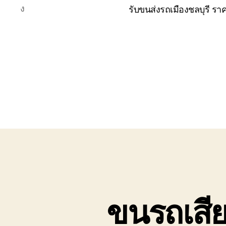
ง
รับขนส่งรถเมืองชลบุรี ร
ขนรถเสี