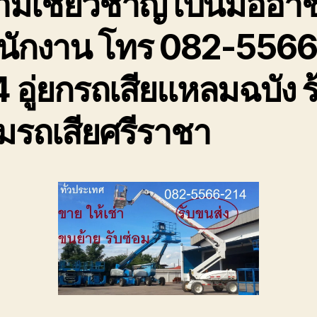
มเชี่ยวชาญ เป็นมืออาช
พนักงาน โทร 082-5566
 อู่ยกรถเสียแหลมฉบัง ร
มรถเสียศรีราชา