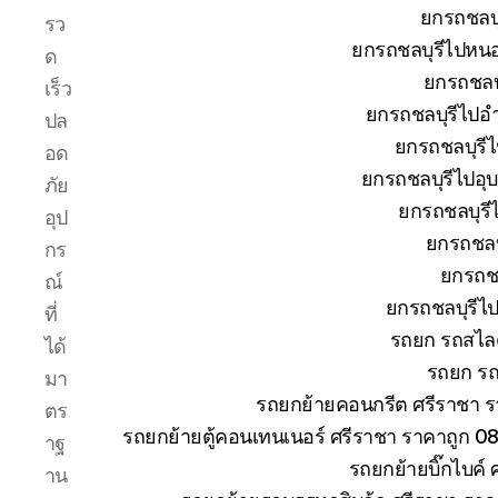
ยกรถชลบุ
รว
ยกรถชลบุรีไปหนอ
ด
ยกรถชลบุ
เร็ว
ยกรถชลบุรีไปอ
ปล
ยกรถชลบุรีไ
อด
ยกรถชลบุรีไปอุ
ภัย
ยกรถชลบุรี
อุป
ยกรถชลบ
กร
ยกรถชล
ณ์
ยกรถชลบุรีไ
ที่
รถยก รถสไลด์
ได้
รถยก รถ
มา
รถยกย้ายคอนกรีต ศรีราชา ร
ตร
รถยกย้ายตู้คอนเทนเนอร์ ศรีราชา ราคาถูก 0
าฐ
รถยกย้ายบิ๊กไบค์
าน