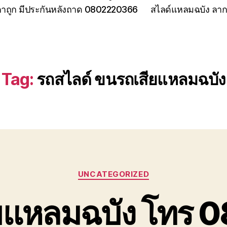
าคาถูก มีประกันหลังถาด 0802220366
สไลด์แหลมฉบัง ลาก
Tag:
รถสไลด์ ขนรถเสียแหลมฉบัง
Categories
UNCATEGORIZED
ยแหลมฉบัง โทร 