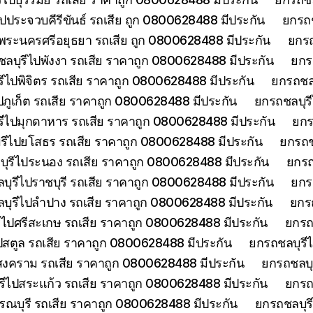
ปประจวบคีรีขันธ์ รถเสีย ถูก 0800628488 มีประกัน
ยกรถช
พระนครศรีอยุธยา รถเสีย ถูก 0800628488 มีประกัน
ยกรถ
ลบุรีไปพังงา รถเสีย ราคาถูก 0800628488 มีประกัน
ยกร
ีไปพิจิตร รถเสีย ราคาถูก 0800628488 มีประกัน
ยกรถชลบ
ปภูเก็ต รถเสีย ราคาถูก 0800628488 มีประกัน
ยกรถชลบุร
ีไปมุกดาหาร รถเสีย ราคาถูก 0800628488 มีประกัน
ยกร
รีไปยโสธร รถเสีย ราคาถูก 0800628488 มีประกัน
ยกรถช
ุรีไประนอง รถเสีย ราคาถูก 0800628488 มีประกัน
ยกรถ
บุรีไปราชบุรี รถเสีย ราคาถูก 0800628488 มีประกัน
ยกร
บุรีไปลำปาง รถเสีย ราคาถูก 0800628488 มีประกัน
ยกร
ีไปศรีสะเกษ รถเสีย ราคาถูก 0800628488 มีประกัน
ยกรถ
ปสตูล รถเสีย ราคาถูก 0800628488 มีประกัน
ยกรถชลบุรี
สงคราม รถเสีย ราคาถูก 0800628488 มีประกัน
ยกรถชลบุ
รีไปสระแก้ว รถเสีย ราคาถูก 0800628488 มีประกัน
ยกรถช
รณบุรี รถเสีย ราคาถูก 0800628488 มีประกัน
ยกรถชลบุร