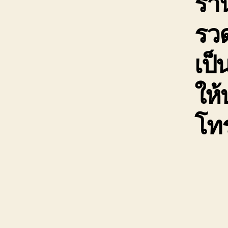
ร้า
รวด
เป็
ให้
โท