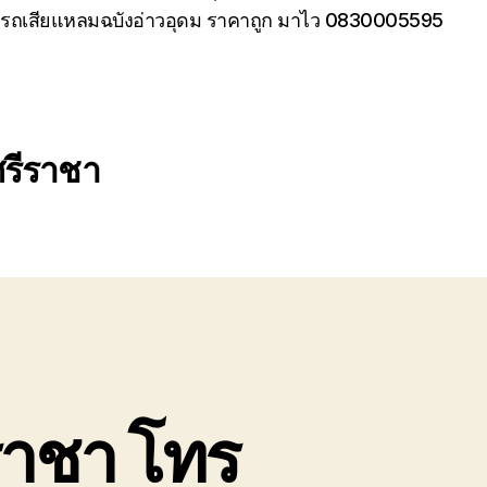
รถเสียแหลมฉบังอ่าวอุดม ราคาถูก มาไว 0830005595
ศรีราชา
ราชา โทร