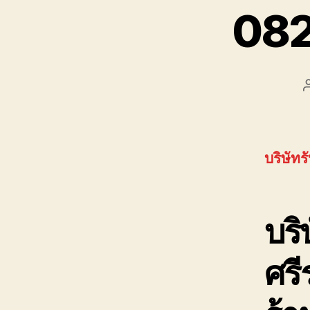
082
บริษัท
บริ
ศรี