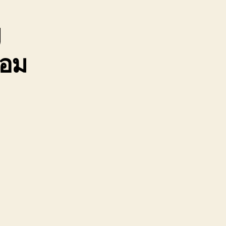
ญ
้อม