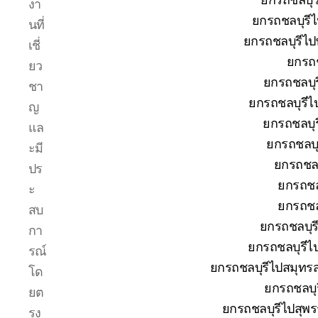
งา
ต้องการ
ยกรถชลบุรีไ
ความ
นที่
ช่วย
ยกรถชลบุรีไป
เชี่
เหลือ
ยกรถช
ยว
ฉุกเฉิน
ยกรถชลบุร
โทร
ชา
0800628488
ยกรถชลบุรีไ
ญ
ยกรถชลบุร
แล
ยกรถชลบุ
ะมี
ยกรถชลบ
ปร
ยกรถชล
ะ
ยกรถชล
สบ
ยกรถชลบุร
กา
ยกรถชลบุรีไ
รณ์
ยกรถชลบุรีไปสมุทร
โด
ยกรถชลบุ
ยต
ยกรถชลบุรีไปสุพร
รง