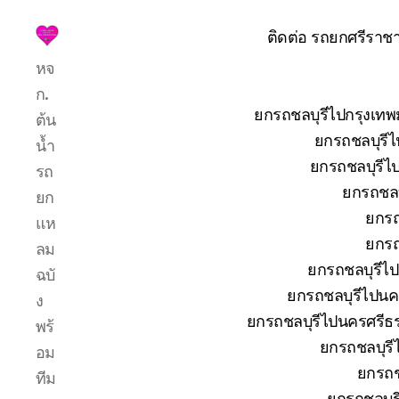
ติดต่อ รถยกศรีรา
บริการ
หจ
รถยก
รถ
ก.
สไลด์
ยกรถชลบุรีไปกรุงเท
ต้น
ศรีราชา
ยกรถชลบุรีไ
น้ำ
ชลบุรี
ยกรถชลบุรีไป
รถ
ให้
ยกรถชลบ
บริการ
ยก
ครบ
ยกรถ
แห
วงจร
ยกรถ
ลม
ทั้ง
ยกรถชลบุรีไ
ยก
ฉบั
รถ
ยกรถชลบุรีไปนค
ง
เสีย
ยกรถชลบุรีไปนครศรีธ
พร้
รถ
ยกรถชลบุรี
อุบัติเหตุ
อม
รถ
ยกรถช
ทีม
พัง
ยกรถชลบุรี