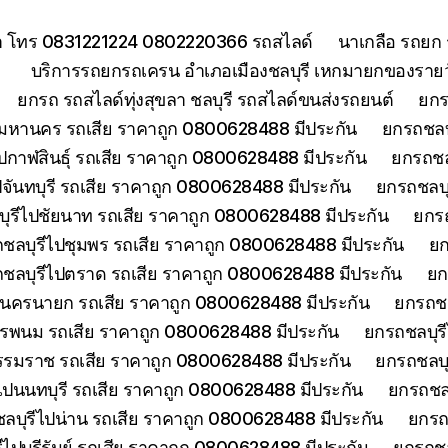
ชา โทร 0831221224 0802220366 รถสไลด์
นาเกลือ รถยก 
บริการรถยกรถเครน อำเภอเมืองชลบุรี เหกมายกของรายว
ยกรถ รถสไลด์ทุ่งสุขลา ชลบุรี รถสไลด์ขนส่งรถยนต์
ยกร
พมหานคร รถเสีย ราคาถูก 0800628488 มีประกัน
ยกรถชลบ
ปกาฬสินธุ์ รถเสีย ราคาถูก 0800628488 มีประกัน
ยกรถชล
จันทบุรี รถเสีย ราคาถูก 0800628488 มีประกัน
ยกรถชลบุ
ุรีไปชัยนาท รถเสีย ราคาถูก 0800628488 มีประกัน
ยกรถ
ชลบุรีไปชุมพร รถเสีย ราคาถูก 0800628488 มีประกัน
ยก
ชลบุรีไปตราด รถเสีย ราคาถูก 0800628488 มีประกัน
ยก
ปนครนายก รถเสีย ราคาถูก 0800628488 มีประกัน
ยกรถชล
รพนม รถเสีย ราคาถูก 0800628488 มีประกัน
ยกรถชลบุร
รรมราช รถเสีย ราคาถูก 0800628488 มีประกัน
ยกรถชลบุ
ไปนนทบุรี รถเสีย ราคาถูก 0800628488 มีประกัน
ยกรถชลบ
ลบุรีไปน่าน รถเสีย ราคาถูก 0800628488 มีประกัน
ยกรถ
ไปบุรีรัมย์ รถเสีย ราคาถูก 0800628488 มีประกัน
ยกรถชล