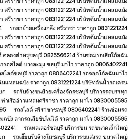
น ศรีราชา ราคาถูก 0831221224 บริษัทต้นน้ำแหลมฉบัง
าว ศรีราชา ราคาถูก 0831221224 บริษัทต้นน้ำแหลมฉบัง
 ศรีราชา ราคาถูก 0831221224 บริษัทต้นน้ำแหลมฉบัง
4
รถยกย้ายเครื่องกลึง ศรีราชา ราคาถูก 0831221224
า ศรีราชา ราคาถูก 0831221224 บริษัทต้นน้ำแหลมฉบัง
น ศรีราชา ราคาถูก 0831221224 บริษัทต้นน้ำแหลมฉบัง
 คลองตำหรุชลบุรี 0825566214 ร้านซ่อมรถเสียใก้ลฉัน
กรถสไลด์ บางละมุง ชลบุรี มาไว ราคาถูก 0806402241
สไลด์ชลบุรี ราคาถูก 0806402241 รถจอดใก้ลฉันมาไว
ันแหลมฉบัง ราคาถูก 0831221224 บริษัทต้นน้ำรถเครน
ยก
รถรับจ้างขนย้ายเครื่องจักรชลบุรี บริการรถบรรทุก
ท่าเรืออ่าวแหลมศรีราชา ราคาถูก มาไว 0830005595
595
รถสไลด์ ศรีราชาชลบุรี 0806402241 ร้านซ่อมรถ
มฉบัง ลากรถเสียขับไม่ได้ ราคาถูก มาไว 0830005595
6402241
รถเทลเลอร์ชลบุรี บริการขน รถขนาดเล็กใหญ่
ถยก
รถเฮี๊ยบรับจ้างในชลบุรี บริการขนส่งรถ ขนาดใหญ่