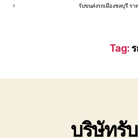
ง
รับขนส่งรถเมืองชลบุรี ร
Tag:
ร
บริษัทร