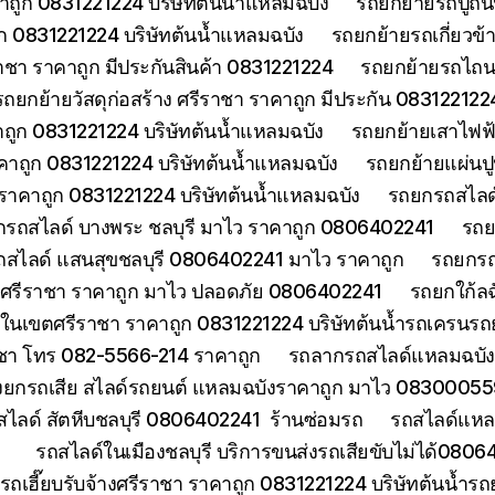
าถูก 0831221224 บริษัทต้นน้ำแหลมฉบัง
รถยกย้ายรถปูถน
ก 0831221224 บริษัทต้นน้ำแหลมฉบัง
รถยกย้ายรถเกี่ยวข้
าชา ราคาถูก มีประกันสินค้า 0831221224
รถยกย้ายรถไถนา
รถยกย้ายวัสดุก่อสร้าง ศรีราชา ราคาถูก มีประกัน 083122122
าถูก 0831221224 บริษัทต้นน้ำแหลมฉบัง
รถยกย้ายเสาไฟฟ้
คาถูก 0831221224 บริษัทต้นน้ำแหลมฉบัง
รถยกย้ายแผ่นปู
 ราคาถูก 0831221224 บริษัทต้นน้ำแหลมฉบัง
รถยกรถสไลด์
รถสไลด์ บางพระ ชลบุรี มาไว ราคาถูก 0806402241
รถย
สไลด์ แสนสุขชลบุรี 0806402241 มาไว ราคาถูก
รถยกรถ
ศรีราชา ราคาถูก มาไว ปลอดภัย 0806402241
รถยกใก้ลฉ
ในเขตศรีราชา ราคาถูก 0831221224 บริษัทต้นน้ำรถเครนรถ
าชา โทร 082-5566-214 ราคาถูก
รถลากรถสไลด์แหลมฉบัง 
างยกรถเสีย สไลด์รถยนต์ แหลมฉบังราคาถูก มาไว 0830005
สไลด์ สัตหีบชลบุรี 0806402241 ร้านซ่อมรถ
รถสไลด์แหล
รถสไลด์ในเมืองชลบุรี บริการขนส่งรถเสียขับไม่ได้080
รถเฮี๊ยบรับจ้างศรีราชา ราคาถูก 0831221224 บริษัทต้นน้ำร