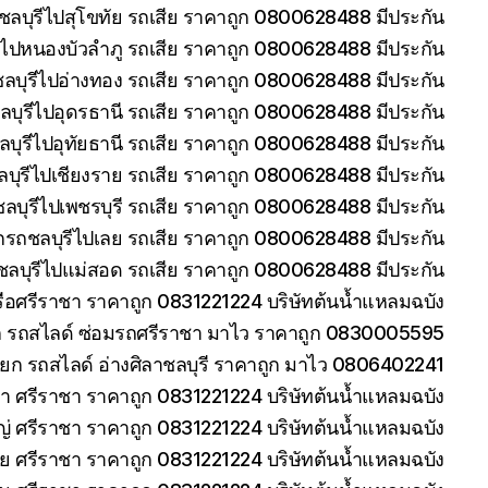
ลบุรีไปสุโขทัย รถเสีย ราคาถูก 0800628488 มีประกัน
ีไปหนองบัวลำภู รถเสีย ราคาถูก 0800628488 มีประกัน
ลบุรีไปอ่างทอง รถเสีย ราคาถูก 0800628488 มีประกัน
บุรีไปอุดรธานี รถเสีย ราคาถูก 0800628488 มีประกัน
บุรีไปอุทัยธานี รถเสีย ราคาถูก 0800628488 มีประกัน
บุรีไปเชียงราย รถเสีย ราคาถูก 0800628488 มีประกัน
ลบุรีไปเพชรบุรี รถเสีย ราคาถูก 0800628488 มีประกัน
กรถชลบุรีไปเลย รถเสีย ราคาถูก 0800628488 มีประกัน
ลบุรีไปแม่สอด รถเสีย ราคาถูก 0800628488 มีประกัน
รือศรีราชา ราคาถูก 0831221224 บริษัทต้นน้ำแหลมฉบัง
 รถสไลด์ ซ่อมรถศรีราชา มาไว ราคาถูก 0830005595
ยก รถสไลด์ อ่างศิลาชลบุรี ราคาถูก มาไว 0806402241
น้ำ ศรีราชา ราคาถูก 0831221224 บริษัทต้นน้ำแหลมฉบัง
่ ศรีราชา ราคาถูก 0831221224 บริษัทต้นน้ำแหลมฉบัง
ย ศรีราชา ราคาถูก 0831221224 บริษัทต้นน้ำแหลมฉบัง