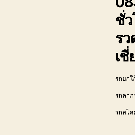
08
ชั่
รวด
เชี
รถยกใก
รถลาก
รถสไล