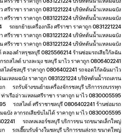
น ศรีราชา ราคาถูก 0831221224 บริษัทต้นน้ำแหลมฉบัง
าว ศรีราชา ราคาถูก 0831221224 บริษัทต้นน้ำแหลมฉบัง
 ศรีราชา ราคาถูก 0831221224 บริษัทต้นน้ำแหลมฉบัง
4
รถยกย้ายเครื่องกลึง ศรีราชา ราคาถูก 0831221224
า ศรีราชา ราคาถูก 0831221224 บริษัทต้นน้ำแหลมฉบัง
น ศรีราชา ราคาถูก 0831221224 บริษัทต้นน้ำแหลมฉบัง
 คลองตำหรุชลบุรี 0825566214 ร้านซ่อมรถเสียใก้ลฉัน
กรถสไลด์ บางละมุง ชลบุรี มาไว ราคาถูก 0806402241
สไลด์ชลบุรี ราคาถูก 0806402241 รถจอดใก้ลฉันมาไว
ันแหลมฉบัง ราคาถูก 0831221224 บริษัทต้นน้ำรถเครน
ยก
รถรับจ้างขนย้ายเครื่องจักรชลบุรี บริการรถบรรทุก
ท่าเรืออ่าวแหลมศรีราชา ราคาถูก มาไว 0830005595
595
รถสไลด์ ศรีราชาชลบุรี 0806402241 ร้านซ่อมรถ
มฉบัง ลากรถเสียขับไม่ได้ ราคาถูก มาไว 0830005595
6402241
รถเทลเลอร์ชลบุรี บริการขน รถขนาดเล็กใหญ่
ถยก
รถเฮี๊ยบรับจ้างในชลบุรี บริการขนส่งรถ ขนาดใหญ่