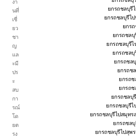
งา
ต้องการ
ยกรถชลบุรีไ
ความ
นที่
ช่วย
ยกรถชลบุรีไป
เชี่
เหลือ
ยกรถช
ยว
ฉุกเฉิน
ยกรถชลบุร
โทร
ชา
0800628488
ยกรถชลบุรีไ
ญ
ยกรถชลบุร
แล
ยกรถชลบุ
ะมี
ยกรถชลบ
ปร
ยกรถชล
ะ
ยกรถชล
สบ
ยกรถชลบุร
กา
ยกรถชลบุรีไ
รณ์
ยกรถชลบุรีไปสมุทร
โด
ยกรถชลบุ
ยต
ยกรถชลบุรีไปสุพร
รง