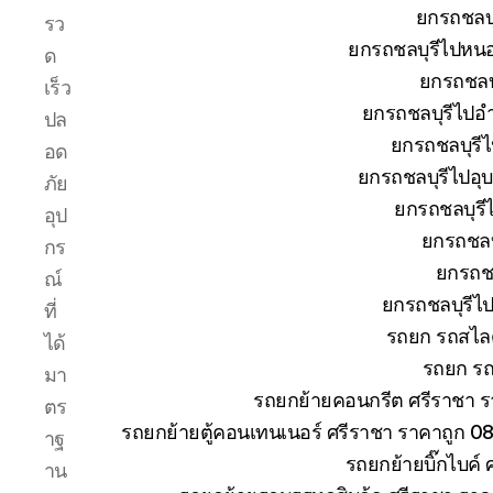
ยกรถชลบุ
รว
ยกรถชลบุรีไปหนอ
ด
ยกรถชลบุ
เร็ว
ยกรถชลบุรีไปอ
ปล
ยกรถชลบุรีไ
อด
ยกรถชลบุรีไปอุ
ภัย
ยกรถชลบุรี
อุป
ยกรถชลบ
กร
ยกรถชล
ณ์
ยกรถชลบุรีไ
ที่
รถยก รถสไลด์
ได้
รถยก รถ
มา
รถยกย้ายคอนกรีต ศรีราชา ร
ตร
รถยกย้ายตู้คอนเทนเนอร์ ศรีราชา ราคาถูก 0
าฐ
รถยกย้ายบิ๊กไบค์
าน