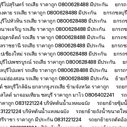
รีไปสุรินทร์ รถเสีย ราคาถูก 0800628488 มีประกัน
ยกรถช
งคาย รถเสีย ราคาถูก 0800628488 มีประกัน
ยกรถชลบุร
รีไปหัวหิน รถเสีย ราคาถูก 0800628488 มีประกัน
ยกรถช
ำนาจเจริญ รถเสีย ราคาถูก 0800628488 มีประกัน
ยกรถชล
ปอุตรดิตถ์ รถเสีย ราคาถูก 0800628488 มีประกัน
ยกรถชล
บลราชธานี รถเสีย ราคาถูก 0800628488 มีประกัน
ยกรถชล
ไปเชียงใหม่ รถเสีย ราคาถูก 0800628488 มีประกัน
ยกรถช
ุรีไปเพชรบูรณ์ รถเสีย ราคาถูก 0800628488 มีประกัน
ย
บุรีไปแพร่ รถเสีย ราคาถูก 0800628488 มีประกัน
ยกรถช
ปแม่ฮ่องสอน รถเสีย ราคาถูก 0800628488 มีประกัน
ย้ายเ
 ชลบุรีใกล้ฉัน ยกลากจูงรถเสีย ข้ามจังหวัด ราคาถูก
รถยก
สไลด์ นาจอมเทียน ชลบุรี ราคาถูก มาไว 0806402241
รถ
าคาถูก 0831221224 บริษัทต้นน้ำแหลมฉบัง
รถยกย้ายซุ้ม
831221224 บริษัทต้นน้ำแหลมฉบัง
รถยกย้ายถังน้ำขนาดใหญ
 ศรีราชา ราคาถูก มีประกัน 0831221224
รถยกย้ายรถตัดอ้อ