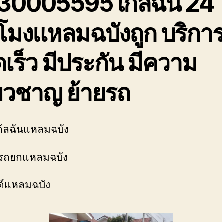
30005595ใก้ลฉัน 24
วโมงแหลมฉบังถูก บริการ
เร็ว มีประกัน มีความ
่ยวชาญ ย้ายรถ
้ลฉันแหลมฉบัง
รถยกแหลมฉบัง
ด์แหลมฉบัง