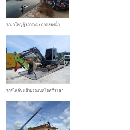
รถยกใหญ่กู้รถกระบะตกคลองน้ำ
รถสไลด์ขนย้ายรถแบคโฮศรีราชา