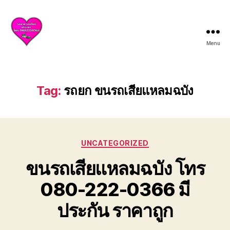
Menu
บริการ
รถยก
รถ
สไลด์
Tag:
รถยก ขนรถเสียแหลมฉบัง
ศรีราชา
ชลบุรี
ให้
บริการ
Categories
ครบ
UNCATEGORIZED
วงจร
ขนรถเสียแหลมฉบัง โทร
ทั้ง
ยก
080-222-0366 มี
รถ
เสีย
ประกัน ราคาถูก
รถ
อุบัติเหตุ