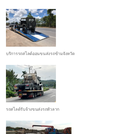
บริการรถสไลด์ออนขนส่งรถข้ามจังหวัด
รถสไลด์รับจ้างขนส่งรถหัวลาก