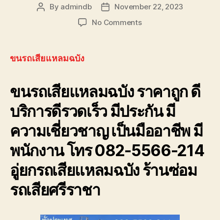
รถ
By
admindb
November 22, 2023
Post
Post
พัง
author
date
on
No Comments
ต้องการ
ขน
ความ
รถ
ช่วย
เสีย
เหลือ
ขนรถเสียแหลมฉบัง
แหลม
ฉุกเฉิน
ฉบัง
โทร
ขนรถเสียแหลมฉบัง ราคาถูก ดี
โทร
0800628488
080-
บริการดีรวดเร็ว มีประกัน มี
222-
0366
ความเชี่ยวชาญ เป็นมืออาชีพ มี
มี
ประกัน ราคา
พนักงาน โทร 082-5566-214
ถูก
อู่ยกรถเสียแหลมฉบัง ร้านซ่อม
รถเสียศรีราชา