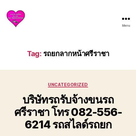
Menu
บริการ
รถยก
รถ
สไลด์
Tag:
รถยกลากหน้าศรีราชา
ศรีราชา
ชลบุรี
ให้
บริการ
Categories
ครบ
UNCATEGORIZED
วงจร
บริษัทรถรับจ้างขนรถ
ทั้ง
ยก
ศรีราชา โทร 082-556-
รถ
เสีย
6214 รถสไลด์รถยก
รถ
อุบัติเหตุ