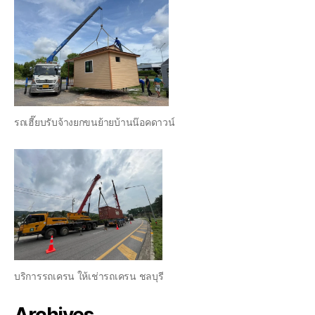
รถเฮี๊ยบรับจ้างยกขนย้ายบ้านน๊อคดาวน์
บริการรถเครน ให้เช่ารถเครน ชลบุรี