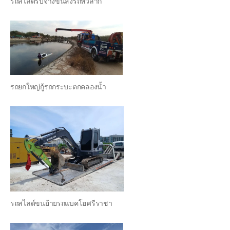
รถสไลด์รับจ้างขนส่งรถหัวลาก
รถยกใหญ่กู้รถกระบะตกคลองน้ำ
รถสไลด์ขนย้ายรถแบคโฮศรีราชา