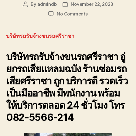
รถ
By
admindb
November 22, 2023
Post
Post
พัง
author
date
on
No Comments
ต้องการ
บริษัท
ความ
รถ
ช่วย
รับจ้าง
เหลือ
บริษัทรถรับจ้างขนรถศรีราชา
ขน
ฉุกเฉิน
รถ
โทร
บริษัทรถรับจ้างขนรถศรีราชา อู่
ศรีราชา
0800628488
โทร
ยกรถเสียแหลมฉบัง ร้านซ่อมรถ
082-
556-
เสียศรีราชา ถูก บริการดี รวดเร็ว
6214
รถ
เป็นมืออาชีพ มีพนักงาน พร้อม
สไลด์
รถยก
ให้บริการตลอด 24 ชั่วโมง โทร
082-5566-214