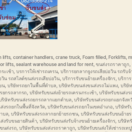
lifts
,
container handlers
,
crane truck
,
Foam filled
,
Forklifts
,
m
or lifts
,
sealant warehouse and land for rent
,
ขนส่งรถราคาถูก
,
บกระเช้า
,
บรการให้เช่ารถเครน
,
บริการยกลากจูงรถเสียบ่อวิน รถรับจ
่อวิน รถสไลด์ขนส่งรถเสียบ่อวิน
,
บริการรับขนย้ายเครื่องจักร
,
บริการ
 ขน
,
บริษัทรถยกในพื้นที่ตำบล
,
บริษัทรับขนส่งขนส่งรถไม่แพง
,
บริษั
ารยกรถลากรถ
,
บริษัทรับขนส่งย้ายรถเครนกระเช้า
,
บริษัทรับขนส่ง
บริษัทรับขนส่งรถยกรถลากแยกตำบล
,
บริษัทรับขนส่งรถยกแยกจังหว
ส่งรถยกในพื้นที่จังหวัด
,
บริษัทรับขนส่งรถยกในเขตอำเภอ
,
บริษัทร
ำบล
,
บริษัทรับขนส่งรถลากยกย้ายรถชน
,
บริษัทรับขนส่งรับขนย้าย
ส่งรับขนยายสินค้า
,
บริษัทรับขนส่งรับจ้างขนย้ายเครื่องจักร
,
บริษัท
กขนส่งรถ
,
บริษัทรับขนส่งส่งรถราคาถูก
,
บริษัทรับขนส่งให้เช่ารถเทป