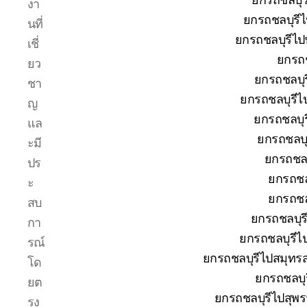
งา
ต้องการ
ยกรถชลบุรีไ
ความ
นที่
ช่วย
ยกรถชลบุรีไป
เชี่
เหลือ
ยกรถช
ยว
ฉุกเฉิน
ยกรถชลบุร
โทร
ชา
0800628488
ยกรถชลบุรีไ
ญ
ยกรถชลบุร
แล
ยกรถชลบุ
ะมี
ยกรถชลบ
ปร
ยกรถชล
ะ
ยกรถชล
สบ
ยกรถชลบุร
กา
ยกรถชลบุรีไ
รณ์
ยกรถชลบุรีไปสมุทร
โด
ยกรถชลบุ
ยต
ยกรถชลบุรีไปสุพร
รง