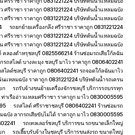
น ศรีราชา ราคาถูก 0831221224 บริษัทต้นน้ำแหลมฉบัง
าว ศรีราชา ราคาถูก 0831221224 บริษัทต้นน้ำแหลมฉบัง
 ศรีราชา ราคาถูก 0831221224 บริษัทต้นน้ำแหลมฉบัง
4
รถยกย้ายเครื่องกลึง ศรีราชา ราคาถูก 0831221224
า ศรีราชา ราคาถูก 0831221224 บริษัทต้นน้ำแหลมฉบัง
น ศรีราชา ราคาถูก 0831221224 บริษัทต้นน้ำแหลมฉบัง
 คลองตำหรุชลบุรี 0825566214 ร้านซ่อมรถเสียใก้ลฉัน
กรถสไลด์ บางละมุง ชลบุรี มาไว ราคาถูก 0806402241
สไลด์ชลบุรี ราคาถูก 0806402241 รถจอดใก้ลฉันมาไว
ันแหลมฉบัง ราคาถูก 0831221224 บริษัทต้นน้ำรถเครน
ยก
รถรับจ้างขนย้ายเครื่องจักรชลบุรี บริการรถบรรทุก
ท่าเรืออ่าวแหลมศรีราชา ราคาถูก มาไว 0830005595
595
รถสไลด์ ศรีราชาชลบุรี 0806402241 ร้านซ่อมรถ
มฉบัง ลากรถเสียขับไม่ได้ ราคาถูก มาไว 0830005595
6402241
รถเทลเลอร์ชลบุรี บริการขน รถขนาดเล็กใหญ่
ถยก
รถเฮี๊ยบรับจ้างในชลบุรี บริการขนส่งรถ ขนาดใหญ่