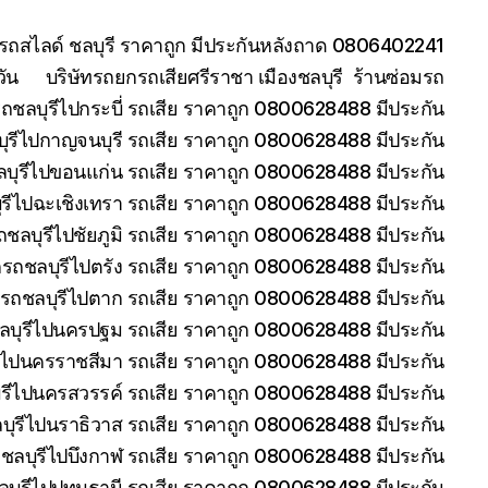
รถสไลด์ ชลบุรี ราคาถูก มีประกันหลังถาด 0806402241
ัน
บริษัทรถยกรถเสียศรีราชา เมืองชลบุรี ร้านซ่อมรถ
ถชลบุรีไปกระบี่ รถเสีย ราคาถูก 0800628488 มีประกัน
ุรีไปกาญจนบุรี รถเสีย ราคาถูก 0800628488 มีประกัน
บุรีไปขอนแก่น รถเสีย ราคาถูก 0800628488 มีประกัน
รีไปฉะเชิงเทรา รถเสีย ราคาถูก 0800628488 มีประกัน
ชลบุรีไปชัยภูมิ รถเสีย ราคาถูก 0800628488 มีประกัน
รถชลบุรีไปตรัง รถเสีย ราคาถูก 0800628488 มีประกัน
รถชลบุรีไปตาก รถเสีย ราคาถูก 0800628488 มีประกัน
บุรีไปนครปฐม รถเสีย ราคาถูก 0800628488 มีประกัน
ีไปนครราชสีมา รถเสีย ราคาถูก 0800628488 มีประกัน
รีไปนครสวรรค์ รถเสีย ราคาถูก 0800628488 มีประกัน
ุรีไปนราธิวาส รถเสีย ราคาถูก 0800628488 มีประกัน
ชลบุรีไปบึงกาฬ รถเสีย ราคาถูก 0800628488 มีประกัน
บุรีไปปทุมธานี รถเสีย ราคาถูก 0800628488 มีประกัน