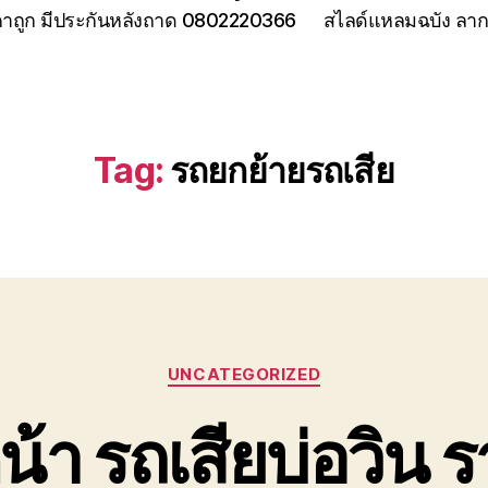
าคาถูก มีประกันหลังถาด 0802220366
สไลด์แหลมฉบัง ลาก
Tag:
รถยกย้ายรถเสีย
Categories
UNCATEGORIZED
า รถเสียบ่อวิน ร