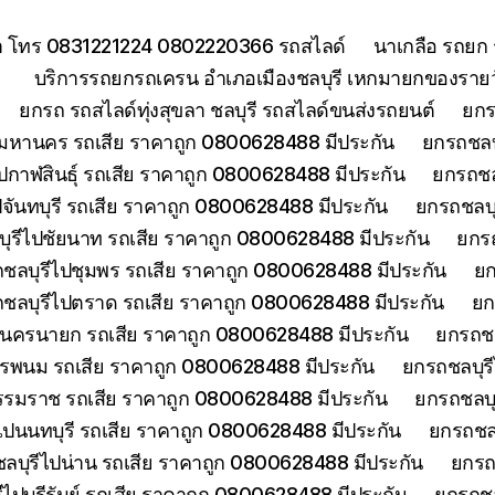
ชา โทร 0831221224 0802220366 รถสไลด์
นาเกลือ รถยก 
บริการรถยกรถเครน อำเภอเมืองชลบุรี เหกมายกของรายว
ยกรถ รถสไลด์ทุ่งสุขลา ชลบุรี รถสไลด์ขนส่งรถยนต์
ยกร
พมหานคร รถเสีย ราคาถูก 0800628488 มีประกัน
ยกรถชลบ
ปกาฬสินธุ์ รถเสีย ราคาถูก 0800628488 มีประกัน
ยกรถชล
จันทบุรี รถเสีย ราคาถูก 0800628488 มีประกัน
ยกรถชลบุ
ุรีไปชัยนาท รถเสีย ราคาถูก 0800628488 มีประกัน
ยกรถ
ชลบุรีไปชุมพร รถเสีย ราคาถูก 0800628488 มีประกัน
ยก
ชลบุรีไปตราด รถเสีย ราคาถูก 0800628488 มีประกัน
ยก
ปนครนายก รถเสีย ราคาถูก 0800628488 มีประกัน
ยกรถชล
รพนม รถเสีย ราคาถูก 0800628488 มีประกัน
ยกรถชลบุร
รรมราช รถเสีย ราคาถูก 0800628488 มีประกัน
ยกรถชลบุ
ไปนนทบุรี รถเสีย ราคาถูก 0800628488 มีประกัน
ยกรถชลบ
ลบุรีไปน่าน รถเสีย ราคาถูก 0800628488 มีประกัน
ยกรถ
ไปบุรีรัมย์ รถเสีย ราคาถูก 0800628488 มีประกัน
ยกรถชล