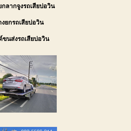
ยกลากจูงรถเสียบ่อวิน
างยกรถเสียบ่อวิน
์ขนส่งรถเสียบ่อวิน