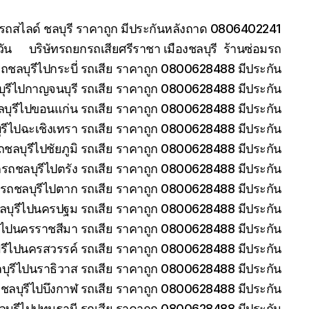
รถสไลด์ ชลบุรี ราคาถูก มีประกันหลังถาด 0806402241
ัน
บริษัทรถยกรถเสียศรีราชา เมืองชลบุรี ร้านซ่อมรถ
ถชลบุรีไปกระบี่ รถเสีย ราคาถูก 0800628488 มีประกัน
ุรีไปกาญจนบุรี รถเสีย ราคาถูก 0800628488 มีประกัน
บุรีไปขอนแก่น รถเสีย ราคาถูก 0800628488 มีประกัน
รีไปฉะเชิงเทรา รถเสีย ราคาถูก 0800628488 มีประกัน
ชลบุรีไปชัยภูมิ รถเสีย ราคาถูก 0800628488 มีประกัน
รถชลบุรีไปตรัง รถเสีย ราคาถูก 0800628488 มีประกัน
รถชลบุรีไปตาก รถเสีย ราคาถูก 0800628488 มีประกัน
บุรีไปนครปฐม รถเสีย ราคาถูก 0800628488 มีประกัน
ีไปนครราชสีมา รถเสีย ราคาถูก 0800628488 มีประกัน
รีไปนครสวรรค์ รถเสีย ราคาถูก 0800628488 มีประกัน
ุรีไปนราธิวาส รถเสีย ราคาถูก 0800628488 มีประกัน
ชลบุรีไปบึงกาฬ รถเสีย ราคาถูก 0800628488 มีประกัน
บุรีไปปทุมธานี รถเสีย ราคาถูก 0800628488 มีประกัน