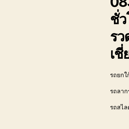
08
ชั่
รวด
เชี
รถยกใก
รถลาก
รถสไล