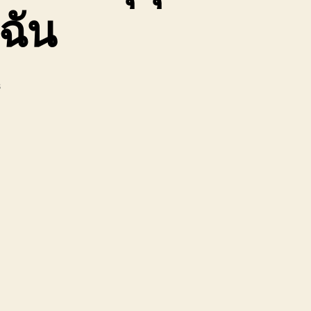
ฉัน
on
s
ร้าน
ยก
รถ
เสีย
แหลม
ฉบัง
ศรีราชา
ชลุ
บุรี
0830005595
ใก้ล
ฉัน