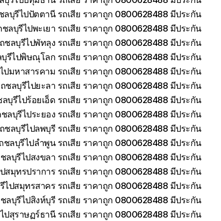
ลบุรีไปปัตตานี รถเสีย ราคาถูก 0800628488 มีประกัน
ชลบุรีไปพะเยา รถเสีย ราคาถูก 0800628488 มีประกัน
ถชลบุรีไปพัทลุง รถเสีย ราคาถูก 0800628488 มีประกัน
ุรีไปพิษณุโลก รถเสีย ราคาถูก 0800628488 มีประกัน
ีไปมหาสารคาม รถเสีย ราคาถูก 0800628488 มีประกัน
ถชลบุรีไปยะลา รถเสีย ราคาถูก 0800628488 มีประกัน
ลบุรีไปร้อยเอ็ด รถเสีย ราคาถูก 0800628488 มีประกัน
ชลบุรีไประยอง รถเสีย ราคาถูก 0800628488 มีประกัน
ถชลบุรีไปลพบุรี รถเสีย ราคาถูก 0800628488 มีประกัน
ถชลบุรีไปลำพูน รถเสีย ราคาถูก 0800628488 มีประกัน
ชลบุรีไปสงขลา รถเสีย ราคาถูก 0800628488 มีประกัน
ไปสมุทรปราการ รถเสีย ราคาถูก 0800628488 มีประกัน
รีไปสมุทรสาคร รถเสีย ราคาถูก 0800628488 มีประกัน
ลบุรีไปสิงห์บุรี รถเสีย ราคาถูก 0800628488 มีประกัน
ีไปสุราษฏร์ธานี รถเสีย ราคาถูก 0800628488 มีประกัน