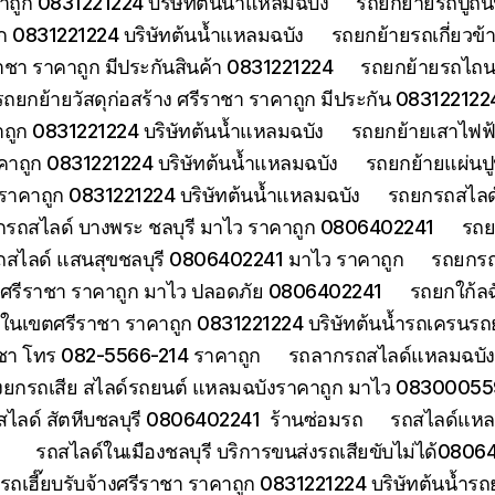
าถูก 0831221224 บริษัทต้นน้ำแหลมฉบัง
รถยกย้ายรถปูถน
ก 0831221224 บริษัทต้นน้ำแหลมฉบัง
รถยกย้ายรถเกี่ยวข้
าชา ราคาถูก มีประกันสินค้า 0831221224
รถยกย้ายรถไถนา
รถยกย้ายวัสดุก่อสร้าง ศรีราชา ราคาถูก มีประกัน 083122122
าถูก 0831221224 บริษัทต้นน้ำแหลมฉบัง
รถยกย้ายเสาไฟฟ้
คาถูก 0831221224 บริษัทต้นน้ำแหลมฉบัง
รถยกย้ายแผ่นปู
 ราคาถูก 0831221224 บริษัทต้นน้ำแหลมฉบัง
รถยกรถสไลด์
รถสไลด์ บางพระ ชลบุรี มาไว ราคาถูก 0806402241
รถย
สไลด์ แสนสุขชลบุรี 0806402241 มาไว ราคาถูก
รถยกรถ
ศรีราชา ราคาถูก มาไว ปลอดภัย 0806402241
รถยกใก้ลฉ
ในเขตศรีราชา ราคาถูก 0831221224 บริษัทต้นน้ำรถเครนรถ
าชา โทร 082-5566-214 ราคาถูก
รถลากรถสไลด์แหลมฉบัง 
างยกรถเสีย สไลด์รถยนต์ แหลมฉบังราคาถูก มาไว 0830005
สไลด์ สัตหีบชลบุรี 0806402241 ร้านซ่อมรถ
รถสไลด์แหล
รถสไลด์ในเมืองชลบุรี บริการขนส่งรถเสียขับไม่ได้080
รถเฮี๊ยบรับจ้างศรีราชา ราคาถูก 0831221224 บริษัทต้นน้ำร