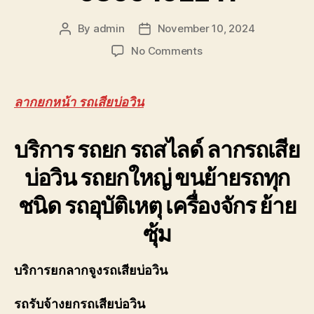
รถ
พัง
By
admin
November 10, 2024
Post
Post
ต้องการ
author
date
ความ
on
No Comments
ช่วย
ลาก
เหลือ
ยก
ฉุกเฉิน
หน้า
ลากยกหน้า รถเสียบ่อวิน
โทร
รถ
0800628488
เสีย
บริการ รถยก รถสไลด์
บ่อ
ลากรถเสีย
วิน
บ่อวิน
รถยกใหญ่ ขนย้ายรถทุก
ราคา
ถูก
ชนิด รถอุบัติเหตุ เครื่องจักร ย้าย
มี
ประกัน
ซุ้ม
หลัง
ถาด
0806402241
บริการยกลากจูงรถเสียบ่อวิน
รถรับจ้างยกรถเสียบ่อวิน