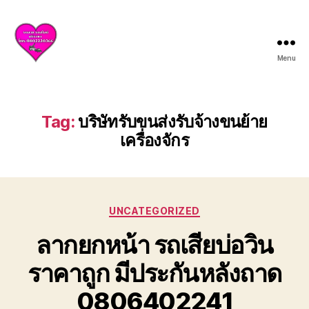
Menu
บริการ
รถยก
รถ
สไลด์
Tag:
บริษัทรับขนส่งรับจ้างขนย้าย
ศรีราชา
เครื่องจักร
ชลบุรี
ให้
บริการ
ครบ
วงจร
Categories
UNCATEGORIZED
ทั้ง
ยก
ลากยกหน้า รถเสียบ่อวิน
รถ
ราคาถูก มีประกันหลังถาด
เสีย
รถ
0806402241
อุบัติเหตุ