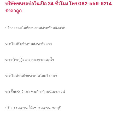
บริษัทขนรถบ่อวินเปิด 24 ชั่วโมง โทร 082-556-6214
ราคาถูก
บริการรถสไลด์ออนขนส่งรถข้ามจังหวัด
รถสไลด์รับจ้างขนส่งรถหัวลาก
รถยกใหญ่กู้รถกระบะตกคลองน้ำ
รถสไลด์ขนย้ายรถแบคโฮศรีราชา
รถเฮี๊ยบรับจ้างยกขนย้ายบ้านน๊อคดาวน์
บริการรถเครน ให้เช่ารถเครน ชลบุรี