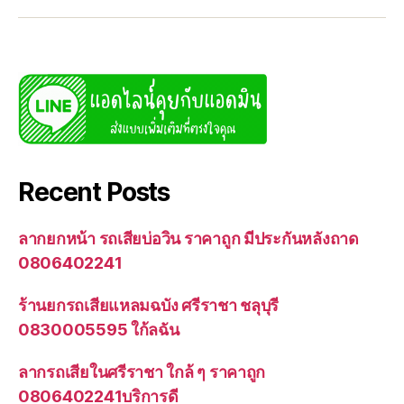
Recent Posts
ลากยกหน้า รถเสียบ่อวิน ราคาถูก มีประกันหลังถาด
0806402241
ร้านยกรถเสียแหลมฉบัง ศรีราชา ชลุบุรี
0830005595 ใก้ลฉัน
ลากรถเสียในศรีราชา ใกล้ ๆ ราคาถูก
0806402241บริการดี