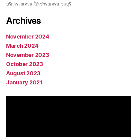
บริการรถเครน ให้เช่ารถเครน ชลบุรี
Archives
November 2024
March 2024
November 2023
October 2023
August 2023
January 2021