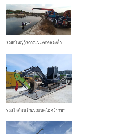
รถยกใหญ่กู้รถกระบะตกคลองน้ำ
รถสไลด์ขนย้ายรถแบคโฮศรีราชา