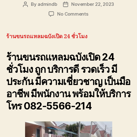
รถ
By
admindb
November 22, 2023
Post
Post
พัง
author
date
on
No Comments
ต้องการ
ร้าน
ความ
ขน
ช่วย
รถ
เหลือ
ร้านขนรถแหลมฉบังเปิด 24 ชั่วโมง
แหลม
ฉุกเฉิน
ฉบัง
โทร
ร้านขนรถแหลมฉบังเปิด 24
เปิด
0800628488
24
ชั่วโมง ถูก บริการดี รวดเร็ว มี
ชั่วโมง
โทร
ประกัน มีความเชี่ยวชาญ เป็นมือ
082-
556-
อาชีพ มีพนักงาน พร้อมให้บริการ
6214
ราคา
โทร 082-5566-214
ถูก