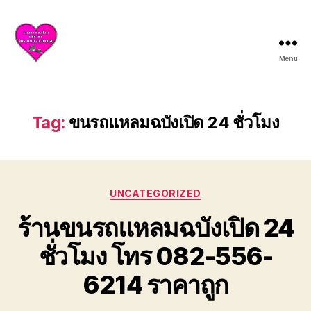
Menu
บริการ
รถยก
รถ
สไลด์
Tag:
ขนรถแหลมฉบังเปิด 24 ชั่วโมง
ศรีราชา
ชลบุรี
ให้
บริการ
Categories
ครบ
UNCATEGORIZED
วงจร
ร้านขนรถแหลมฉบังเปิด 24
ทั้ง
ยก
ชั่วโมง โทร 082-556-
รถ
เสีย
6214 ราคาถูก
รถ
อุบัติเหตุ