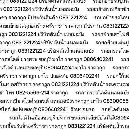
าถูก 0831221224 บริษัทต้นน้ำแหลมฉบัง
รถยกย้ายรถปูถน
ก 0831221224 บริษัทต้นน้ำแหลมฉบัง
รถยกย้ายรถเกี่ยวข้
าชา ราคาถูก มีประกันสินค้า 0831221224
รถยกย้ายรถไถนา
รถยกย้ายวัสดุก่อสร้าง ศรีราชา ราคาถูก มีประกัน 083122122
าถูก 0831221224 บริษัทต้นน้ำแหลมฉบัง
รถยกย้ายเสาไฟฟ้
คาถูก 0831221224 บริษัทต้นน้ำแหลมฉบัง
รถยกย้ายแผ่นปู
 ราคาถูก 0831221224 บริษัทต้นน้ำแหลมฉบัง
รถยกรถสไลด์
รถสไลด์ บางพระ ชลบุรี มาไว ราคาถูก 0806402241
รถย
สไลด์ แสนสุขชลบุรี 0806402241 มาไว ราคาถูก
รถยกรถ
ศรีราชา ราคาถูก มาไว ปลอดภัย 0806402241
รถยกใก้ลฉ
ในเขตศรีราชา ราคาถูก 0831221224 บริษัทต้นน้ำรถเครนรถ
าชา โทร 082-5566-214 ราคาถูก
รถลากรถสไลด์แหลมฉบัง 
างยกรถเสีย สไลด์รถยนต์ แหลมฉบังราคาถูก มาไว 0830005
สไลด์ สัตหีบชลบุรี 0806402241 ร้านซ่อมรถ
รถสไลด์แหล
รถสไลด์ในเมืองชลบุรี บริการขนส่งรถเสียขับไม่ได้080
รถเฮี๊ยบรับจ้างศรีราชา ราคาถูก 0831221224 บริษัทต้นน้ำร