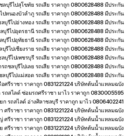
ลบุรีไปสุโขทัย รถเสีย ราคาถูก 0800628488 มีประกัน
ีไปหนองบัวลำภู รถเสีย ราคาถูก 0800628488 มีประกัน
ลบุรีไปอ่างทอง รถเสีย ราคาถูก 0800628488 มีประกัน
บุรีไปอุดรธานี รถเสีย ราคาถูก 0800628488 มีประกัน
บุรีไปอุทัยธานี รถเสีย ราคาถูก 0800628488 มีประกัน
บุรีไปเชียงราย รถเสีย ราคาถูก 0800628488 มีประกัน
ลบุรีไปเพชรบุรี รถเสีย ราคาถูก 0800628488 มีประกัน
กรถชลบุรีไปเลย รถเสีย ราคาถูก 0800628488 มีประกัน
ลบุรีไปแม่สอด รถเสีย ราคาถูก 0800628488 มีประกัน
รือศรีราชา ราคาถูก 0831221224 บริษัทต้นน้ำแหลมฉบัง
 รถสไลด์ ซ่อมรถศรีราชา มาไว ราคาถูก 0830005595
ยก รถสไลด์ อ่างศิลาชลบุรี ราคาถูก มาไว 0806402241
น้ำ ศรีราชา ราคาถูก 0831221224 บริษัทต้นน้ำแหลมฉบัง
่ ศรีราชา ราคาถูก 0831221224 บริษัทต้นน้ำแหลมฉบัง
ย ศรีราชา ราคาถูก 0831221224 บริษัทต้นน้ำแหลมฉบัง