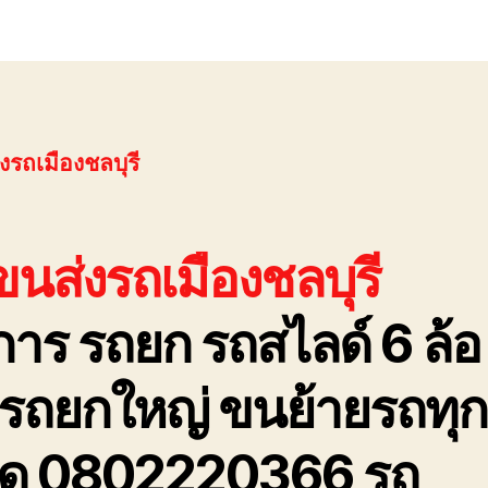
งรถเมืองชลบุรี
ขนส่งรถเมืองชลบุรี
การ รถยก รถสไลด์ 6 ล้อ
 รถยกใหญ่ ขนย้ายรถทุก
ิด 0802220366 รถ