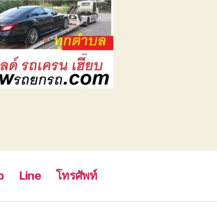
p
Line
โทรศัพท์