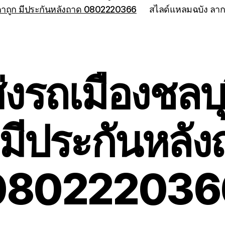
าคาถูก มีประกันหลังถาด 0802220366
สไลด์แหลมฉบัง ลาก
่งรถเมืองชลบุ
 มีประกันหลั
080222036