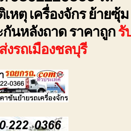
ัติเหตุ เครื่องจักร ย้ายซุ้
ะกันหลังถาด ราคาถูก
รั
่งรถเมืองชลบุรี