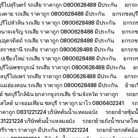
รีไปสุรินทร์ รถเสีย ราคาถูก 0800628488 มีประกัน
ยกรถช
งคาย รถเสีย ราคาถูก 0800628488 มีประกัน
ยกรถชลบุร
รีไปหัวหิน รถเสีย ราคาถูก 0800628488 มีประกัน
ยกรถช
ำนาจเจริญ รถเสีย ราคาถูก 0800628488 มีประกัน
ยกรถชล
ปอุตรดิตถ์ รถเสีย ราคาถูก 0800628488 มีประกัน
ยกรถชล
บลราชธานี รถเสีย ราคาถูก 0800628488 มีประกัน
ยกรถชล
ไปเชียงใหม่ รถเสีย ราคาถูก 0800628488 มีประกัน
ยกรถช
ุรีไปเพชรบูรณ์ รถเสีย ราคาถูก 0800628488 มีประกัน
ย
บุรีไปแพร่ รถเสีย ราคาถูก 0800628488 มีประกัน
ยกรถช
ปแม่ฮ่องสอน รถเสีย ราคาถูก 0800628488 มีประกัน
ย้ายเ
 ชลบุรีใกล้ฉัน ยกลากจูงรถเสีย ข้ามจังหวัด ราคาถูก
รถยก
สไลด์ นาจอมเทียน ชลบุรี ราคาถูก มาไว 0806402241
รถ
าคาถูก 0831221224 บริษัทต้นน้ำแหลมฉบัง
รถยกย้ายซุ้ม
831221224 บริษัทต้นน้ำแหลมฉบัง
รถยกย้ายถังน้ำขนาดใหญ
 ศรีราชา ราคาถูก มีประกัน 0831221224
รถยกย้ายรถตัดอ้อ