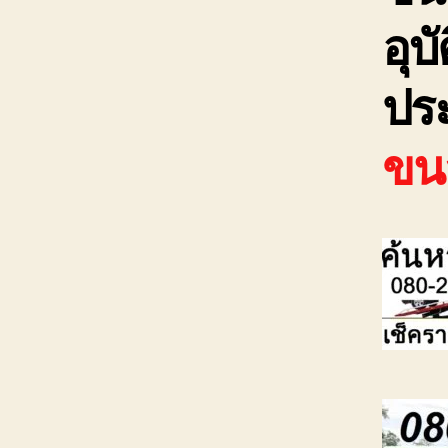
อุบ
ปร
ขนส