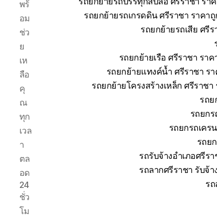
รถยกย้ายรถบรรทุกสิบล้อ ศรีราชา ราค
พร้
รถยกย้ายรถเกรดดิน ศรีราชา ราคาถู
อม
รถยกย้ายรถเสีย ศรีร
ช่ว
ย
รถยกย้ายเรือ ศรีราชา ราค
เห
รถยกย้ายแทงค์น้ำ ศรีราชา รา
ลือ
รถยกย้ายโครงสร้างเหล็ก ศรีราชา
คุ
รถยก
ณ
รถยกรถ
ทุก
รถยกรถเครน
เวล
รถยก
า
รถรับจ้างอำเภอศรีร
ตล
รถลากศรีราชา รับจ้
อด
รถ
24
ชั่ว
โม