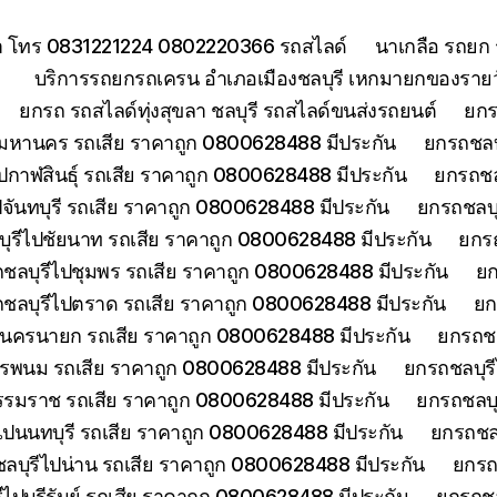
ชา โทร 0831221224 0802220366 รถสไลด์
นาเกลือ รถยก 
บริการรถยกรถเครน อำเภอเมืองชลบุรี เหกมายกของรายว
ยกรถ รถสไลด์ทุ่งสุขลา ชลบุรี รถสไลด์ขนส่งรถยนต์
ยกร
พมหานคร รถเสีย ราคาถูก 0800628488 มีประกัน
ยกรถชลบ
ปกาฬสินธุ์ รถเสีย ราคาถูก 0800628488 มีประกัน
ยกรถชล
จันทบุรี รถเสีย ราคาถูก 0800628488 มีประกัน
ยกรถชลบุ
ุรีไปชัยนาท รถเสีย ราคาถูก 0800628488 มีประกัน
ยกรถ
ชลบุรีไปชุมพร รถเสีย ราคาถูก 0800628488 มีประกัน
ยก
ชลบุรีไปตราด รถเสีย ราคาถูก 0800628488 มีประกัน
ยก
ปนครนายก รถเสีย ราคาถูก 0800628488 มีประกัน
ยกรถชล
รพนม รถเสีย ราคาถูก 0800628488 มีประกัน
ยกรถชลบุร
รรมราช รถเสีย ราคาถูก 0800628488 มีประกัน
ยกรถชลบุ
ไปนนทบุรี รถเสีย ราคาถูก 0800628488 มีประกัน
ยกรถชลบ
ลบุรีไปน่าน รถเสีย ราคาถูก 0800628488 มีประกัน
ยกรถ
ไปบุรีรัมย์ รถเสีย ราคาถูก 0800628488 มีประกัน
ยกรถชล