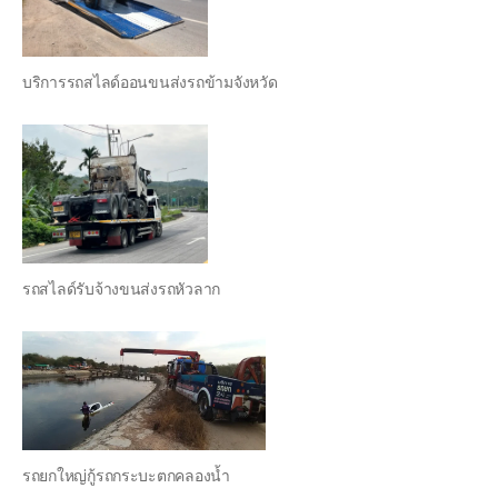
บริการรถสไลด์ออนขนส่งรถข้ามจังหวัด
รถสไลด์รับจ้างขนส่งรถหัวลาก
รถยกใหญ่กู้รถกระบะตกคลองน้ำ