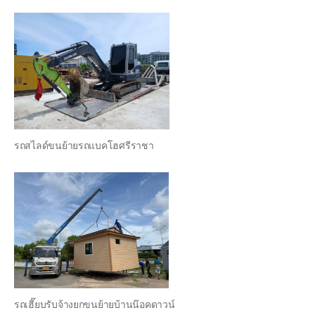
รถสไลด์ขนย้ายรถแบคโฮศรีราชา
รถเฮี๊ยบรับจ้างยกขนย้ายบ้านน๊อคดาวน์