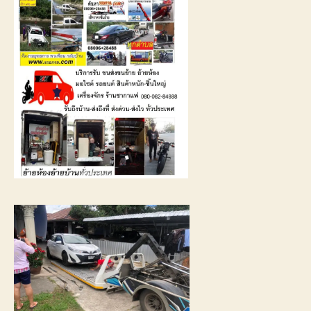
รถ
พัง
ต้องการ
ความ
ช่วย
เหลือ
ฉุกเฉิน
โทร
0800628488