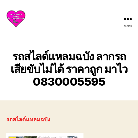
Menu
บริการ
รถยก
รถ
สไลด์
รถสไลด์แหลมฉบัง ลากรถ
ศรีราชา
ชลบุรี
เสียขับไม่ได้ ราคาถูก มาไว
ให้
0830005595
บริการ
ครบ
วงจร
ทั้ง
ยก
รถ
เสีย
รถสไลด์แหลมฉบัง
รถ
อุบัติเหตุ