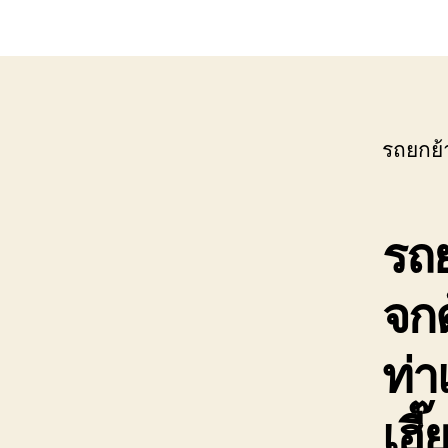
รถยกย้
รถ
จก
ท่า
เฮี