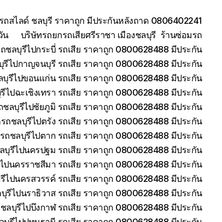
รถสไลด์ ชลบุรี ราคาถูก มีประกันหลังถาด 0806402241
ัน
บริษัทรถยกรถเสียศรีราชา เมืองชลบุรี ร้านซ่อมรถ
ถชลบุรีไปกระบี่ รถเสีย ราคาถูก 0800628488 มีประกัน
ุรีไปกาญจนบุรี รถเสีย ราคาถูก 0800628488 มีประกัน
บุรีไปขอนแก่น รถเสีย ราคาถูก 0800628488 มีประกัน
รีไปฉะเชิงเทรา รถเสีย ราคาถูก 0800628488 มีประกัน
ชลบุรีไปชัยภูมิ รถเสีย ราคาถูก 0800628488 มีประกัน
รถชลบุรีไปตรัง รถเสีย ราคาถูก 0800628488 มีประกัน
รถชลบุรีไปตาก รถเสีย ราคาถูก 0800628488 มีประกัน
บุรีไปนครปฐม รถเสีย ราคาถูก 0800628488 มีประกัน
ีไปนครราชสีมา รถเสีย ราคาถูก 0800628488 มีประกัน
รีไปนครสวรรค์ รถเสีย ราคาถูก 0800628488 มีประกัน
ุรีไปนราธิวาส รถเสีย ราคาถูก 0800628488 มีประกัน
ชลบุรีไปบึงกาฬ รถเสีย ราคาถูก 0800628488 มีประกัน
บุรีไปปทุมธานี รถเสีย ราคาถูก 0800628488 มีประกัน