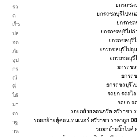
ยกรถชลบุ
รว
ยกรถชลบุรีไปหนอ
ด
ยกรถชลบุ
เร็ว
ยกรถชลบุรีไปอ
ปล
ยกรถชลบุรีไ
อด
ยกรถชลบุรีไปอุ
ภัย
ยกรถชลบุรี
อุป
ยกรถชลบ
กร
ยกรถชล
ณ์
ยกรถชลบุรีไ
ที่
รถยก รถสไลด์
ได้
รถยก รถ
มา
รถยกย้ายคอนกรีต ศรีราชา ร
ตร
รถยกย้ายตู้คอนเทนเนอร์ ศรีราชา ราคาถูก 0
าฐ
รถยกย้ายบิ๊กไบค์
าน