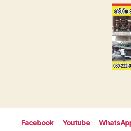
Facebook
Youtube
WhatsAp