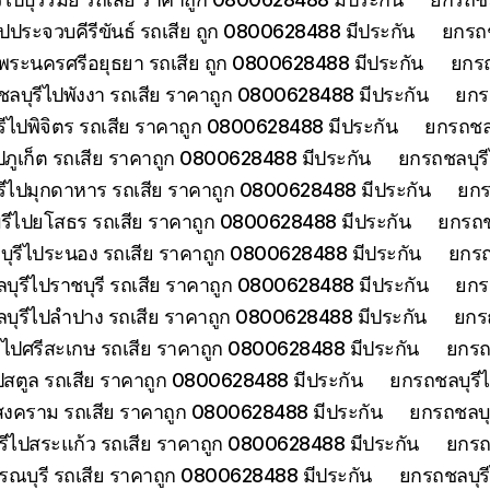
ปประจวบคีรีขันธ์ รถเสีย ถูก 0800628488 มีประกัน
ยกรถช
พระนครศรีอยุธยา รถเสีย ถูก 0800628488 มีประกัน
ยกรถ
ลบุรีไปพังงา รถเสีย ราคาถูก 0800628488 มีประกัน
ยกร
ีไปพิจิตร รถเสีย ราคาถูก 0800628488 มีประกัน
ยกรถชลบ
ปภูเก็ต รถเสีย ราคาถูก 0800628488 มีประกัน
ยกรถชลบุร
ีไปมุกดาหาร รถเสีย ราคาถูก 0800628488 มีประกัน
ยกร
รีไปยโสธร รถเสีย ราคาถูก 0800628488 มีประกัน
ยกรถช
ุรีไประนอง รถเสีย ราคาถูก 0800628488 มีประกัน
ยกรถ
บุรีไปราชบุรี รถเสีย ราคาถูก 0800628488 มีประกัน
ยกร
บุรีไปลำปาง รถเสีย ราคาถูก 0800628488 มีประกัน
ยกร
ีไปศรีสะเกษ รถเสีย ราคาถูก 0800628488 มีประกัน
ยกรถ
ปสตูล รถเสีย ราคาถูก 0800628488 มีประกัน
ยกรถชลบุรี
สงคราม รถเสีย ราคาถูก 0800628488 มีประกัน
ยกรถชลบุ
รีไปสระแก้ว รถเสีย ราคาถูก 0800628488 มีประกัน
ยกรถช
รณบุรี รถเสีย ราคาถูก 0800628488 มีประกัน
ยกรถชลบุร