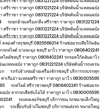
น ศรีราชา ราคาถูก 0831221224 บริษัทต้นน้ำแหลมฉบัง
าว ศรีราชา ราคาถูก 0831221224 บริษัทต้นน้ำแหลมฉบัง
 ศรีราชา ราคาถูก 0831221224 บริษัทต้นน้ำแหลมฉบัง
4
รถยกย้ายเครื่องกลึง ศรีราชา ราคาถูก 0831221224
า ศรีราชา ราคาถูก 0831221224 บริษัทต้นน้ำแหลมฉบัง
น ศรีราชา ราคาถูก 0831221224 บริษัทต้นน้ำแหลมฉบัง
 คลองตำหรุชลบุรี 0825566214 ร้านซ่อมรถเสียใก้ลฉัน
กรถสไลด์ บางละมุง ชลบุรี มาไว ราคาถูก 0806402241
สไลด์ชลบุรี ราคาถูก 0806402241 รถจอดใก้ลฉันมาไว
ันแหลมฉบัง ราคาถูก 0831221224 บริษัทต้นน้ำรถเครน
ยก
รถรับจ้างขนย้ายเครื่องจักรชลบุรี บริการรถบรรทุก
ท่าเรืออ่าวแหลมศรีราชา ราคาถูก มาไว 0830005595
595
รถสไลด์ ศรีราชาชลบุรี 0806402241 ร้านซ่อมรถ
มฉบัง ลากรถเสียขับไม่ได้ ราคาถูก มาไว 0830005595
6402241
รถเทลเลอร์ชลบุรี บริการขน รถขนาดเล็กใหญ่
ถยก
รถเฮี๊ยบรับจ้างในชลบุรี บริการขนส่งรถ ขนาดใหญ่