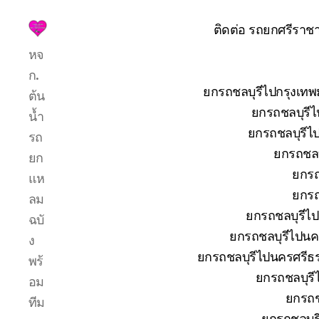
ติดต่อ รถยกศรีรา
บริการ
หจ
รถยก
รถ
ก.
สไลด์
ยกรถชลบุรีไปกรุงเท
ต้น
ศรีราชา
ยกรถชลบุรีไ
น้ำ
ชลบุรี
ยกรถชลบุรีไป
รถ
ให้
ยกรถชลบ
บริการ
ยก
ครบ
ยกรถ
แห
วงจร
ยกรถ
ลม
ทั้ง
ยกรถชลบุรีไ
ยก
ฉบั
รถ
ยกรถชลบุรีไปนค
ง
เสีย
ยกรถชลบุรีไปนครศรีธ
พร้
รถ
ยกรถชลบุรี
อุบัติเหตุ
อม
รถ
ยกรถช
ทีม
พัง
ยกรถชลบุรี