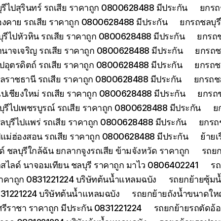
รีไปสุรินทร์ รถเสีย ราคาถูก 0800628488 มีประกัน
ยกรถช
งคาย รถเสีย ราคาถูก 0800628488 มีประกัน
ยกรถชลบุร
รีไปหัวหิน รถเสีย ราคาถูก 0800628488 มีประกัน
ยกรถช
ำนาจเจริญ รถเสีย ราคาถูก 0800628488 มีประกัน
ยกรถชล
ปอุตรดิตถ์ รถเสีย ราคาถูก 0800628488 มีประกัน
ยกรถชล
บลราชธานี รถเสีย ราคาถูก 0800628488 มีประกัน
ยกรถชล
ไปเชียงใหม่ รถเสีย ราคาถูก 0800628488 มีประกัน
ยกรถช
ุรีไปเพชรบูรณ์ รถเสีย ราคาถูก 0800628488 มีประกัน
ย
บุรีไปแพร่ รถเสีย ราคาถูก 0800628488 มีประกัน
ยกรถช
ปแม่ฮ่องสอน รถเสีย ราคาถูก 0800628488 มีประกัน
ย้ายเ
 ชลบุรีใกล้ฉัน ยกลากจูงรถเสีย ข้ามจังหวัด ราคาถูก
รถยก
สไลด์ นาจอมเทียน ชลบุรี ราคาถูก มาไว 0806402241
รถ
าคาถูก 0831221224 บริษัทต้นน้ำแหลมฉบัง
รถยกย้ายซุ้ม
831221224 บริษัทต้นน้ำแหลมฉบัง
รถยกย้ายถังน้ำขนาดใหญ
 ศรีราชา ราคาถูก มีประกัน 0831221224
รถยกย้ายรถตัดอ้อ