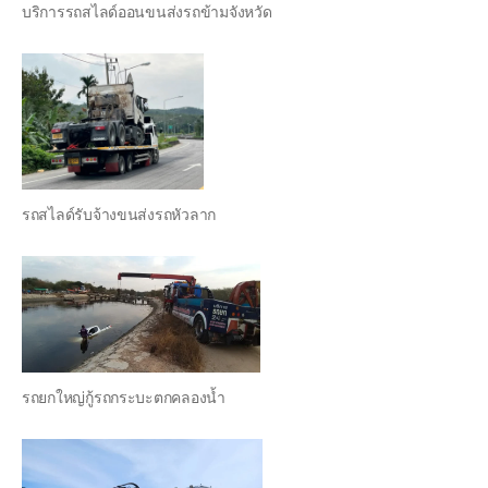
บริการรถสไลด์ออนขนส่งรถข้ามจังหวัด
รถสไลด์รับจ้างขนส่งรถหัวลาก
รถยกใหญ่กู้รถกระบะตกคลองน้ำ