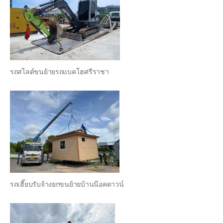
รถสไลด์ขนย้ายรถแบคโฮศรีราชา
รถเฮี๊ยบรับจ้างยกขนย้ายบ้านน๊อคดาวน์