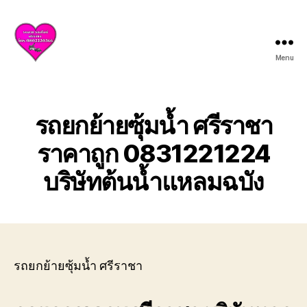
Menu
บริการ
รถยก
รถ
สไลด์
รถยกย้ายซุ้มน้ำ ศรีราชา
ศรีราชา
ชลบุรี
ราคาถูก 0831221224
ให้
บริษัทต้นน้ำแหลมฉบัง
บริการ
ครบ
วงจร
ทั้ง
ยก
รถ
เสีย
รถยกย้ายซุ้มน้ำ ศรีราชา
รถ
อุบัติเหตุ