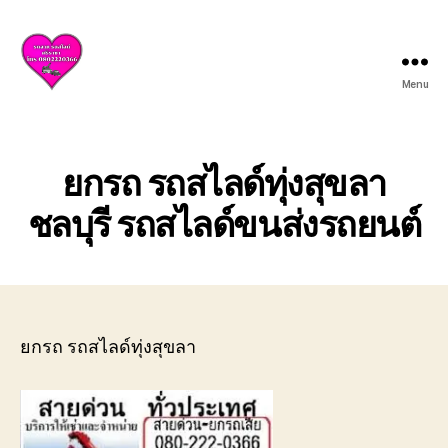
Menu
บริการ
รถยก
รถ
สไลด์
ยกรถ รถสไลด์ทุ่งสุขลา
ศรีราชา
ชลบุรี
ชลบุรี รถสไลด์ขนส่งรถยนต์
ให้
บริการ
ครบ
วงจร
ทั้ง
ยก
ยกรถ รถสไลด์ทุ่งสุขลา
รถ
เสีย
รถ
อุบัติเหตุ