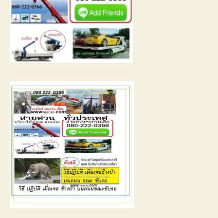
รถ
พัง
ต้องการ
ความ
ช่วย
เหลือ
ฉุกเฉิน
โทร
0800628488