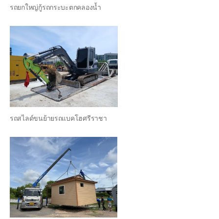
รถยกใหญ่กู้รถกระบะตกคลองน้ำ
รถสไลด์ขนย้ายรถแบคโฮศรีราชา