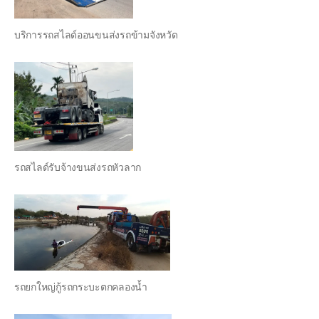
บริการรถสไลด์ออนขนส่งรถข้ามจังหวัด
รถสไลด์รับจ้างขนส่งรถหัวลาก
รถยกใหญ่กู้รถกระบะตกคลองน้ำ