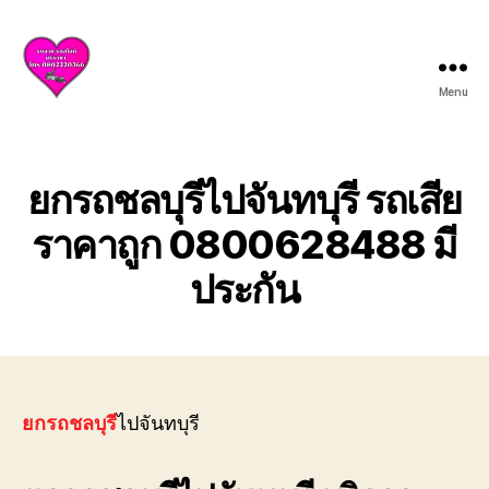
Menu
บริการ
รถยก
รถ
สไลด์
ยกรถชลบุรีไปจันทบุรี รถเสีย
ศรีราชา
ชลบุรี
ราคาถูก 0800628488 มี
ให้
ประกัน
บริการ
ครบ
วงจร
ทั้ง
ยก
รถ
เสีย
ยกรถชลบุรี
ไปจันทบุรี
รถ
อุบัติเหตุ