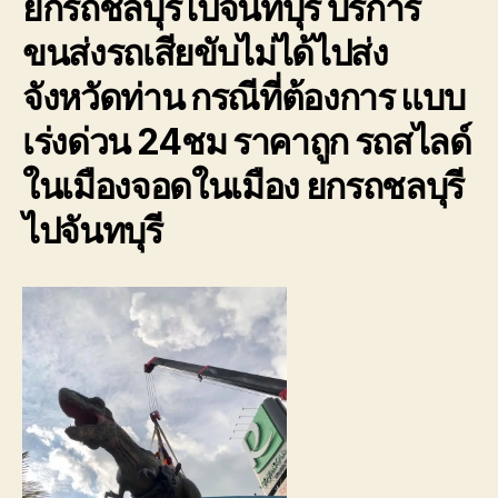
ยกรถชลบุรีไปจันทบุรี บริการ
รถ
พัง
ขนส่งรถเสียขับไม่ได้ไปส่ง
ต้องการ
ความ
จังหวัดท่าน กรณีที่ต้องการ แบบ
ช่วย
เหลือ
เร่งด่วน 24ชม ราคาถูก รถสไลด์
ฉุกเฉิน
ในเมืองจอดในเมือง ยกรถชลบุรี
โทร
0800628488
ไปจันทบุรี