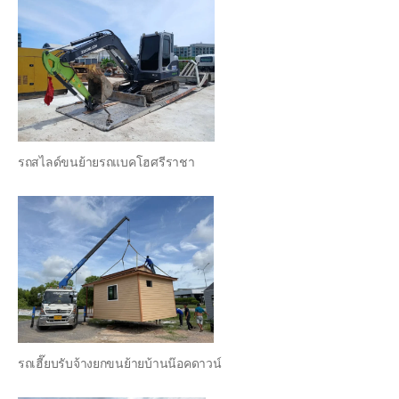
รถสไลด์ขนย้ายรถแบคโฮศรีราชา
รถเฮี๊ยบรับจ้างยกขนย้ายบ้านน๊อคดาวน์