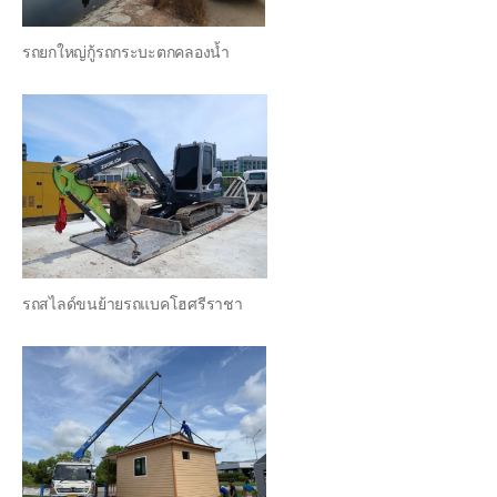
รถยกใหญ่กู้รถกระบะตกคลองน้ำ
รถสไลด์ขนย้ายรถแบคโฮศรีราชา