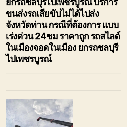
ยกรถชลบุรีไปเพชรบูรณ์ บริการ
รถ
พัง
ขนส่งรถเสียขับไม่ได้ไปส่ง
ต้องการ
ความ
จังหวัดท่าน กรณีที่ต้องการ แบบ
ช่วย
เหลือ
เร่งด่วน 24ชม ราคาถูก รถสไลด์
ฉุกเฉิน
ในเมืองจอดในเมือง ยกรถชลบุรี
โทร
0800628488
ไปเพชรบูรณ์