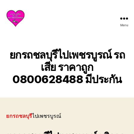
Menu
บริการ
รถยก
รถ
สไลด์
ยกรถชลบุรีไปเพชรบูรณ์ รถ
ศรีราชา
ชลบุรี
เสีย ราคาถูก
ให้
0800628488 มีประกัน
บริการ
ครบ
วงจร
ทั้ง
ยก
รถ
เสีย
ยกรถชลบุรี
ไปเพชรบูรณ์
รถ
อุบัติเหตุ