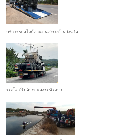
บริการรถสไลด์ออนขนส่งรถข้ามจังหวัด
รถสไลด์รับจ้างขนส่งรถหัวลาก