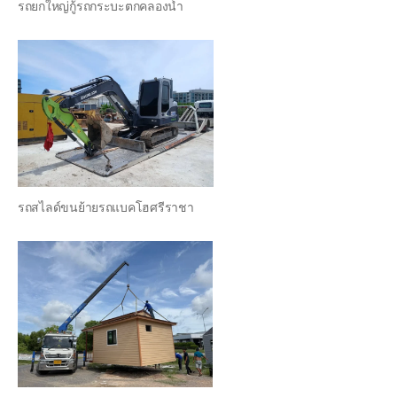
รถยกใหญ่กู้รถกระบะตกคลองน้ำ
รถสไลด์ขนย้ายรถแบคโฮศรีราชา