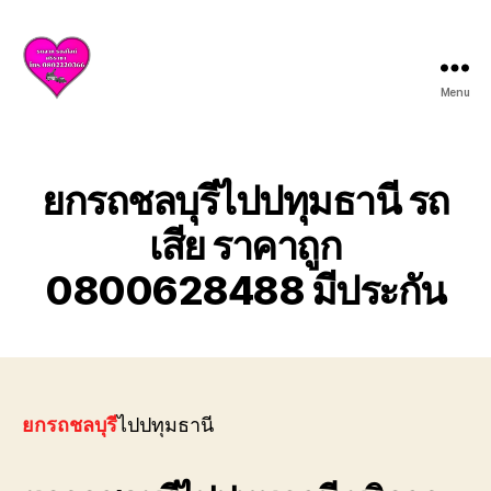
Menu
บริการ
รถยก
รถ
สไลด์
ยกรถชลบุรีไปปทุมธานี รถ
ศรีราชา
ชลบุรี
เสีย ราคาถูก
ให้
0800628488 มีประกัน
บริการ
ครบ
วงจร
ทั้ง
ยก
รถ
เสีย
ยกรถชลบุรี
ไปปทุมธานี
รถ
อุบัติเหตุ