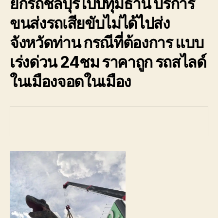
ยกรถชลบุรีไปปทุมธานี บริการ
รถ
พัง
ขนส่งรถเสียขับไม่ได้ไปส่ง
ต้องการ
ความ
จังหวัดท่าน กรณีที่ต้องการ แบบ
ช่วย
เหลือ
เร่งด่วน 24ชม ราคาถูก รถสไลด์
ฉุกเฉิน
ในเมืองจอดในเมือง
โทร
0800628488